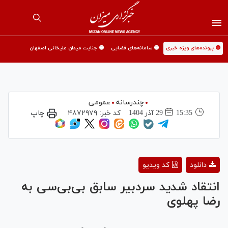
🟡 پرونده‌های ویژه خبری
🟡 سامانه‌های قضایی
🟡 جنایت میدان علیخانی اصفهان
چندرسانه
عمومی
15:35
29 آذر 1404
کد خبر:
۴۸۷۲۹۷۹
چاپ
Play
دانلود
کد ویدیو
Video
انتقاد شدید سردبیر سابق بی‌بی‌سی به
رضا پهلوی