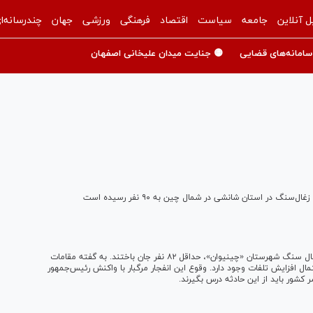
ل آنلاین
جامعه
سیاست
اقتصاد
فرهنگی
ورزشی
جهان
چندرسانه‌ا
سامانه‌های قضایی
🟡 جنایت میدان علیخانی اصفهان
گ در استان شانشی در شمال چین به ۹۰ نفر رسیده است
رسانه‌های دولتی چین خبر دادند که در نتیجه انفجار در معدن زغال سنگ شهرستان «چینیوان»، حداقل ۸۲ نفر جان باختند. به گفته مقامات
ال افزایش تلفات وجود دارد. وقوع این انفجار مرگبار با واکنش رئیس‌جمهور
کشور باید از این حادثه درس بگیرند.