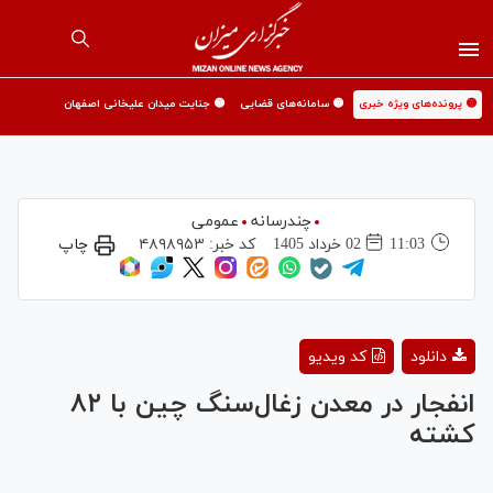
🟡 پرونده‌های ویژه خبری
🟡 سامانه‌های قضایی
🟡 جنایت میدان علیخانی اصفهان
چندرسانه
عمومی
11:03
02 خرداد 1405
کد خبر:
۴۸۹۸۹۵۳
چاپ
Play
دانلود
کد ویدیو
Video
انفجار در معدن زغال‌سنگ چین با ۸۲
کشته