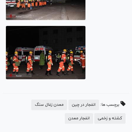
برچسب ها:
انفجار در چین
معدن زغال سنگ
کشته و زخمی
انفجار معدن