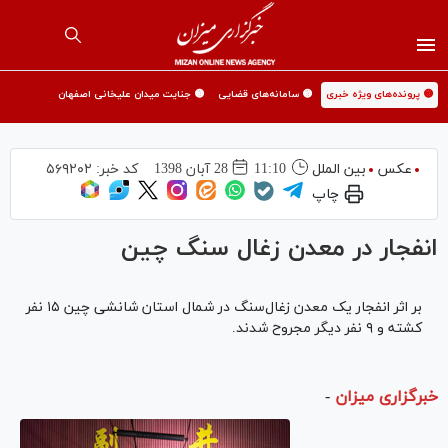
🟡 پرونده‌های ویژه خبری
🟡 سامانه‌های قضایی
🟡 جنایت میدان علیخانی اصفهان
عکس
بین الملل
11:10
28 آبان 1398
کد خبر:
۵۶۹۲۰۲
چاپ
انفجار در معدن زغال سنگ چین
بر اثر انفجار یک معدن زغال‌سنگ در شمال استان شانشی چین ۱۵ نفر
کشته و ۹ نفر دیگر مجروح شدند.
خبرگزاری میزان
-