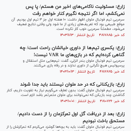
زارع: مسئولیت ناکامی‌های اخیر من هستم/ پا پس
نمی‌کشم، اما اگر نتیجه نگیرم کنار خواهم رفت
سرمربی تیم فوتبال ملوان اظهار داشت: ۱۰ هفته اول جز ۳ تیم اول بودیم. آن
موقع طبیعی بود که تعریف‌های زیادی از ما شود ولی وقتی نتایج ضعیف
می‌شود، مطمئناً سرمربی خوب کار نکرده است.
کد خبر: ۴۸۱۷۸۸۵ تاریخ انتشار : ۱۴۰۳/۱۱/۱۳
زارع: یکسری تیم‌ها از داوری خیالشان راحت است/ چه
گناهی کرده‌ایم که در بازی‌های ما VAR نیست!
سرمربی تیم فوتبال ملوان بندر انزلی، گفت: تیم‌هایی مثل استقلال و
پرسپولیس هیچ نگرانی از داوری ندارند و در رفاه بازی می‌کنند.
کد خبر: ۴۸۱۲۸۲۵ تاریخ انتشار : ۱۴۰۳/۱۰/۱۳
زارع: بازیکنانی که در حد ملوان نیستند باید جدا شوند
سرمربی تیم فوتبال ملوان گفت: بدون تعارف می‌گویم نیاز به تقویت داریم، کنار
گذاشتن چند بازیکن که نمی‌توانند برای ملوان مثمرثمر باشد لازم است.
کد خبر: ۴۸۱۰۷۲۶ تاریخ انتشار : ۱۴۰۳/۱۰/۰۱
زارع: بعد از دریافت گل اول تمرکزمان را از دست دادیم/
مستحق باخت نبودیم
سرمربی تیم فوتبال ملوان گفت: باید به بچه‌ها گوشزد می‌کردم که تمرکزشان را از