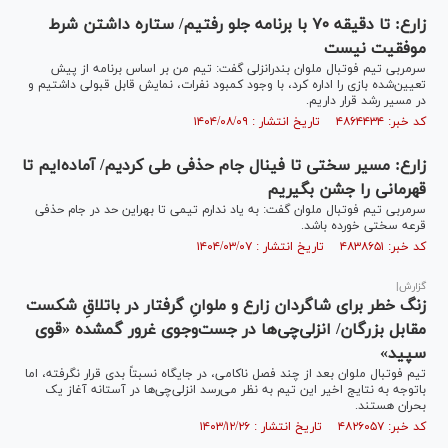
زارع: تا دقیقه ۷۰ با برنامه جلو رفتیم/ ستاره داشتن شرط
موفقیت نیست
سرمربی تیم فوتبال ملوان بندرانزلی گفت: تیم من بر اساس برنامه از پیش
تعیین‌شده بازی را اداره کرد، با وجود کمبود نفرات، نمایش قابل قبولی داشتیم و
در مسیر رشد قرار داریم.
کد خبر: ۴۸۶۴۴۳۴ تاریخ انتشار : ۱۴۰۴/۰۸/۰۹
زارع: مسیر سختی تا فینال جام حذفی طی کردیم/ آماده‌ایم تا
قهرمانی را جشن بگیریم
سرمربی تیم فوتبال ملوان گفت: به یاد ندارم تیمی تا بهراین حد در جام حذفی
قرعه سختی خورده باشد.
کد خبر: ۴۸۳۸۶۵۱ تاریخ انتشار : ۱۴۰۴/۰۳/۰۷
گزارش|
زنگ خطر برای شاگردان زارع و ملوانِ گرفتار در باتلاقِ شکست
مقابل بزرگان/ انزلی‌چی‌ها در جست‌وجوی غرور گمشده «قوی
سپید»
تیم فوتبال ملوان بعد از چند فصل ناکامی، در جایگاه نسبتاً بدی قرار نگرفته، اما
باتوجه به نتایج اخیر این تیم به‌ نظر می‌رسد انزلی‌چی‌ها در آستانه آغاز یک
بحران هستند.
کد خبر: ۴۸۲۶۰۵۷ تاریخ انتشار : ۱۴۰۳/۱۲/۲۶