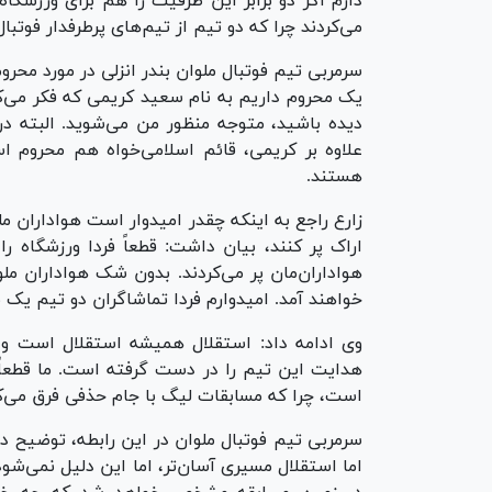
دارم اگر دو برابر این ظرفیت را هم برای ورزشگاه 
می‌کردند چرا که دو تیم از تیم‌های پرطرفدار فوتبا
سرمربی تیم فوتبال ملوان بندر انزلی در مورد محر
یک محروم داریم به نام سعید کریمی که فکر می‌کن
دیده باشید، متوجه منظور من می‌شوید. البته د
علاوه بر کریمی، قائم اسلامی‌خواه هم محروم اس
هستند.
زارع راجع به اینکه چقدر امیدوار است هواداران مل
اراک پر کنند، بیان داشت: قطعاً فردا ورزشگاه ر
هواداران‌مان پر می‌کردند. بدون شک هواداران ملوا
خواهند آمد. امیدوارم فردا تماشاگران دو تیم یک باز
وی ادامه داد: استقلال همیشه استقلال است و 
هدایت این تیم را در دست گرفته است. ما قطعاً 
است، چرا که مسابقات لیگ با جام حذفی فرق می‌ک
سرمربی تیم فوتبال ملوان در این رابطه، توضیح 
اما استقلال مسیری آسان‌تر، اما این دلیل نمی‌شود 