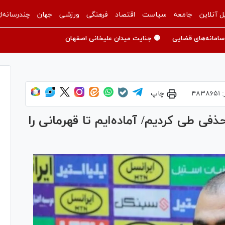
ل آنلاین
جامعه
سیاست
اقتصاد
فرهنگی
ورزشی
جهان
چندرسانه‌ا
سامانه‌های قضایی
🟡 جنایت میدان علیخانی اصفهان
:
۴۸۳۸۶۵۱
چاپ
فی طی کردیم/ آماده‌ایم تا قهرمانی را