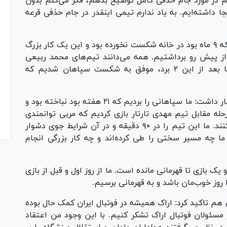
م در مورد جام حذفی کامل توضیح بدهم، فکر می‌کنم بدون
 داشته‌ایم. به یاد ندارم تیمی اینقدر در جام حذفی قرعه
وی ادامه داد: ما در ابتدا چادرملو را بردیم، تیمی که ۹ ماه بود در خانه شکست نخورده بود و این یک کار بزرگ
ا از پیش رو برداشتیم. همه می‌دانند تیم‌های محمد ربیعی
چقدر سخت‌کوش و بازی با آنها دشوار است. ما بعد از این ۲ برد، موفق به شکست سپاهان شدیم که
سرمربی ملوان با یادآوری پیروزی برابر سپاهان اظهار داشت: ما سپاهانی را بردیم که ۲۱ هفته بود نباخته بود و
حله مقابل تیم مهدی تارتار بازی کردیم که مربی توانمندی
است و تیم‌هایش معمولاً نتایج خوبی کسب می‌کنند. ما این تیم را در ۹۰ دقیقه و در آن شرایط جوی دشوار
ا چه مسیر سختی را طی کرده‌اند و چه کار بزرگی انجام
و یک بازی تا قهرمانی مانده است. ما از روز اول و قبل از بازی
ا روز خوب‌مان باشد و به قهرمانی برسیم.
ی هم تاکید کرد: اراک همیشه در فوتبال ایران کمک حال بوده
ز مسئولان فوتبال اراک تشکر کنیم. با این وجود من اعتقاد