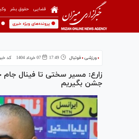
قضایی
حقوق بشر
وکی
🟡 پرونده‌های ویژه خبری
🟡 
ورزشی
فوتبال
17:49
07 خرداد 1404
کد خبر
زارع: مسیر سختی تا فینال جام حذ
جشن بگیریم