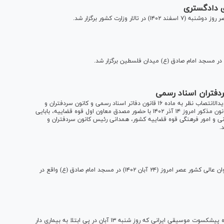
ی دادگستری
 وزارت کشور برگزار شد.
مراسم تحلیف پذیرفته شدگان آزمون سردفتران اسناد رسمی جدیدالانتصاب نظر به ماده ۱۶ قانون دفاتر اسناد رسمی و کانون سردفتران و
دفتریاران مصوب سال ۱۳۵۴ و توجه به مواد ۱۳ و ۱۴ آیین نامه قانون مذکور امروز ۱۴ آذر ۱۴۰۲ با حضور مصدق معاون اول قوه قضاییه، بابایی
نی و امور فرهنگی قوه قضاییه کشور، همدانی رئیس کانون سردفتران و
.
مراسم ترحیم همسر حجت‌الاسلام والمسلمین منتظری رئیس دیوان عالی کشور عصر امروز (۲۴ آبان ۱۴۰۲) در مسجد امام صادق (ع) واقع در
مراسم تشییع پیکر مرحوم اکبر گلپایگانی مشهور به گلپا خواننده پیشکسوت موسیقی ایرانی که روز شنبه ۱۳ آبان در پی ابتلا به بیماری دار