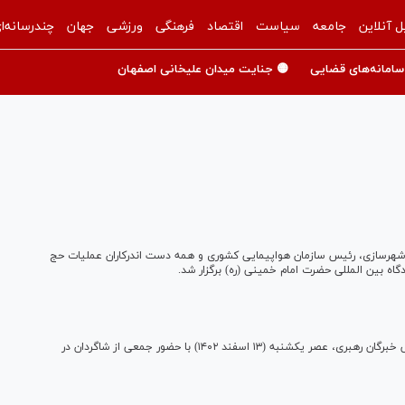
ل آنلاین
جامعه
سیاست
اقتصاد
فرهنگی
ورزشی
جهان
چندرسانه‌ا
سامانه‌های قضایی
🟡 جنایت میدان علیخانی اصفهان
 و شهرسازی، رئیس سازمان هواپیمایی کشوری و همه دست اندرکاران عملیات حج
مراسم وداع با پیکر آیت‌الله «محمد امامی کاشانی»، عضو مجلس خبرگان رهبری، عصر یکشنبه (۱۳ اسفند ۱۴۰۲) با حضور جمعی از شاگردان در