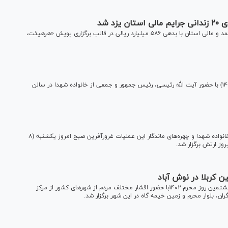
د شد
رییس کل دادگستری استان یزد، از آزادی ۲۰ زندانی جرایم غیر عمد و مالی استان با بدهی ۵۸۶ میلیارد ریالی در قالب برگزاری پویش «هرهیئت،
مراسم بزرگداشت شهدای مدافع حرم صبح چهارشنبه (۱۸ مرداد ۱۴۰۲) با حضور آیت الله رئیسی، رئیس جمهور و جمعی از خانواده شهدا در سالن
به‌مناسبت سالروز عملیات مرصاد، آیین تجلیل از پیشکسوتان، خانواده شهدا و چهره‌های ماندگار این عملیات غرورآفرین صبح امروز یکشنبه (۸
 کربلا در نوش آباد
مراسم ورود نمادین شبه کاروان حسینی به سرزمین کربلا عصر هشتمین روز محرم ۱۴۰۲با حضور اقشار مختلف مردم از شهر‌های کشور از مرکز
ن، بلوار محرم و زمین خیمه گاه در این شهر برگزار شد.