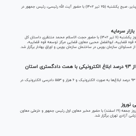
مراسم بزرگداشت هفته بهزیستی و تجلیل از خانواده‌های فرزند پذیر، صبح یکشنبه (۲۵ تیر ۱۴۰۲) با حضور آیت الله رئیسی، رئیس جمهور در
زار سرمایه
مراسم افتتاح شورای حل اختلاف شعبه تخصصی بازار سرمایه امروز یکشنبه (۱۱ تیر ۱۴۰۲) با حضور حجت الاسلام محمد منتظری داستان کل
قوه قضاییه، ابوالفضل محبی معاون قضایی مرکز توسعه قوه قضاییه،
سئولان سازمان بورس در ساختمان سازمان بورس و اوراق بهادار برگزار شد.
انجام بیش از ۶ هزار دادرسی الکترونیک و بیش از ۹۳ درصد ابلاغ الکترونیکی با همت دادگستری استان
رئیس کل دادگستری استان قزوین گفت: در سال گذشته بیش از ۹۳ درصد ابلاغ‌ها به صورت الکترونیک و ۶ هزار و ۵۵۳ دادرسی الکترونیک در
 نوروز
مراسم افتتاحیه نخستین دوره بازی‌های بین‌المللی نوروز عصر امروز جمعه (۱۹ اسفند) با حضور مخبر معاون اول رئیس جمهور و خزعلی معاون
شی آزادی تهران برگزار شد.