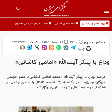
🟡 پرونده‌های ویژه خبری
🟡 سامانه‌های قضایی
🟡 جنایت میدان علیخانی اصفهان
عکس
خبری
19:17
13 اسفند 1402
کد خبر:
۴۷۶۲۵۷۲
چاپ
وداع با پیکر آیت‌الله «امامی کاشانی»
مراسم وداع با پیکر آیت‌الله «محمد امامی کاشانی»، عضو مجلس
خبرگان رهبری، عصر یکشنبه (۱۳ اسفند ۱۴۰۲) با حضور جمعی از
شاگردان در مدرسه عالی شهید مطهری برگزار شد.