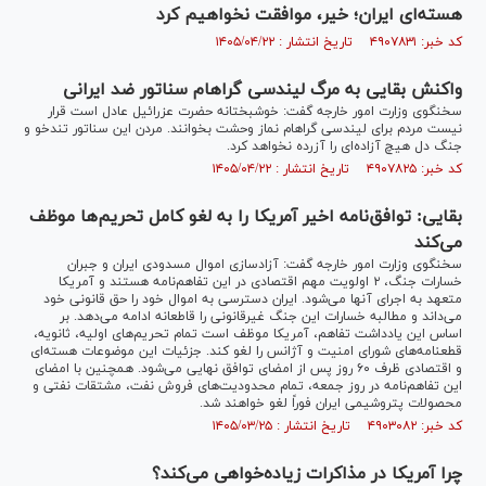
هسته‌ای ایران؛ خیر، موافقت نخواهیم کرد
کد خبر: ۴۹۰۷۸۳۱ تاریخ انتشار : ۱۴۰۵/۰۴/۲۲
واکنش بقایی به مرگ لیندسی گراهام سناتور ضد ایرانی
سخنگوی وزارت امور خارجه گفت: خوشبختانه حضرت عزرائیل عادل است قرار
نیست مردم برای لیندسی گراهام نماز وحشت بخوانند. مردن این سناتور تندخو و
جنگ دل هیچ آزاده‌ای را آزرده نخواهد کرد.
کد خبر: ۴۹۰۷۸۲۵ تاریخ انتشار : ۱۴۰۵/۰۴/۲۲
بقایی: توافق‌نامه اخیر آمریکا را به لغو کامل تحریم‌ها موظف
می‌کند
سخنگوی وزارت امور خارجه گفت: آزادسازی اموال مسدودی ایران و جبران
خسارات جنگ، ۲ اولویت مهم اقتصادی در این تفاهم‌نامه هستند و آمریکا
متعهد به اجرای آنها می‌شود. ایران دسترسی به اموال خود را حق قانونی خود
می‌داند و مطالبه خسارات این جنگ غیرقانونی را قاطعانه ادامه می‌دهد. بر
اساس این یادداشت تفاهم، آمریکا موظف است تمام تحریم‌های اولیه، ثانویه،
قطعنامه‌های شورای امنیت و آژانس را لغو کند. جزئیات این موضوعات هسته‌ای
و اقتصادی ظرف ۶۰ روز پس از امضای توافق نهایی می‌شود. همچنین با امضای
این تفاهم‌نامه در روز جمعه، تمام محدودیت‌های فروش نفت، مشتقات نفتی و
محصولات پتروشیمی ایران فوراً لغو خواهند شد.
کد خبر: ۴۹۰۳۰۸۲ تاریخ انتشار : ۱۴۰۵/۰۳/۲۵
چرا آمریکا در مذاکرات زیاده‌خواهی می‌کند؟