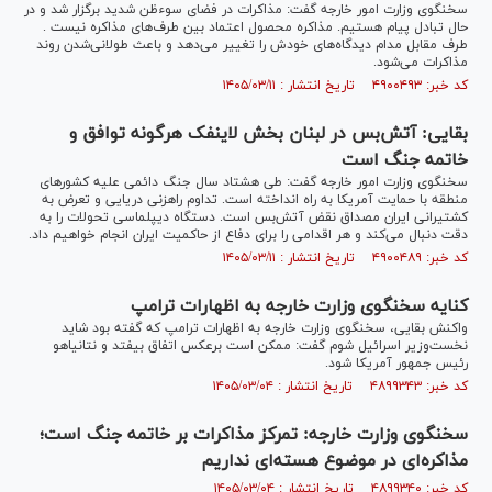
سخنگوی وزارت امور خارجه گفت: مذاکرات در فضای سوءظن شدید برگزار شد و در
حال تبادل پیام هستیم. مذاکره محصول اعتماد بین طرف‌های مذاکره نیست .
طرف مقابل مدام دیدگاه‌های خودش را تغییر می‌دهد و باعث طولانی‌شدن روند
مذاکرات می‌شود.
کد خبر: ۴۹۰۰۴۹۳ تاریخ انتشار : ۱۴۰۵/۰۳/۱۱
بقایی: آتش‌بس در لبنان بخش لاینفک هرگونه توافق و
خاتمه جنگ است
سخنگوی وزارت امور خارجه گفت: طی هشتاد سال جنگ دائمی علیه کشورهای
منطقه با حمایت آمریکا به راه انداخته است. تداوم راهزنی دریایی و تعرض به
کشتیرانی ایران مصداق نقض آتش‌بس است. دستگاه دیپلماسی تحولات را به
دقت دنبال می‌کند و هر اقدامی را برای دفاع از حاکمیت ایران انجام خواهیم داد.
کد خبر: ۴۹۰۰۴۸۹ تاریخ انتشار : ۱۴۰۵/۰۳/۱۱
کنایه سخنگوی وزارت خارجه به اظهارات ترامپ
واکنش بقایی، سخنگوی وزارت خارجه به اظهارات ترامپ که گفته بود شاید
نخست‌وزیر اسرائیل شوم گفت: ممکن است برعکس اتفاق بیفتد و نتانیاهو
رئیس جمهور آمریکا شود.
کد خبر: ۴۸۹۹۳۴۳ تاریخ انتشار : ۱۴۰۵/۰۳/۰۴
سخنگوی وزارت خارجه: تمرکز مذاکرات بر خاتمه جنگ است؛
مذاکره‌ای در موضوع هسته‌ای نداریم
کد خبر: ۴۸۹۹۳۴۰ تاریخ انتشار : ۱۴۰۵/۰۳/۰۴