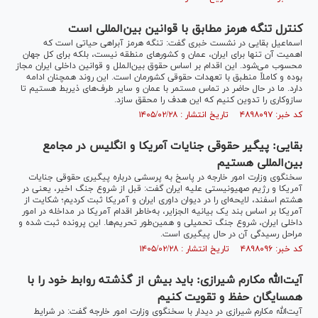
کنترل تنگه هرمز مطابق با قوانین بین‌المللی است
اسماعیل بقایی در نشست خبری گفت: تنگه هرمز آبراهی حیاتی است که
اهمیت آن تنها برای ایران، عمان و کشورهای منطقه نیست، بلکه برای کل جهان
محسوب می‌شود. این اقدام بر اساس حقوق بین‌الملل و قوانین داخلی ایران مجاز
بوده و کاملاً منطبق با تعهدات حقوقی کشورمان است. این روند همچنان ادامه
دارد. ما در حال حاضر در تماس مستمر با عمان و سایر طرف‌های ذیربط هستیم تا
سازوکاری را تدوین کنیم که این هدف را محقق سازد.
کد خبر: ۴۸۹۸۰۹۷ تاریخ انتشار : ۱۴۰۵/۰۲/۲۸
بقایی: پیگیر حقوقی جنایات آمریکا و انگلیس در مجامع
بین‌المللی هستیم
سخنگوی وزارت امور خارجه در پاسخ به پرسشی درباره پیگیری حقوقی جنایات
آمریکا و رژیم صهیونیستی علیه ایران گفت: قبل از شروع جنگ اخیر، یعنی در
هشتم اسفند، لایحه‌ای را در دیوان داوری ایران و آمریکا ثبت کردیم؛ شکایت از
آمریکا بر اساس بند یک بیانیه الجزایر، به‌خاطر اقدام آمریکا در مداخله در امور
داخلی ایران، شروع جنگ تحمیلی و همین‌طور تحریم‌ها. این پرونده ثبت شده و
مراحل رسیدگی آن در حال پیگیری است.
کد خبر: ۴۸۹۸۰۹۶ تاریخ انتشار : ۱۴۰۵/۰۲/۲۸
آیت‌الله مکارم شیرازی: باید بیش از گذشته روابط خود را با
همسایگان حفظ و تقویت کنیم
آیت‌الله مکارم شیرازی در دیدار با سخنگوی وزارت امور خارجه گفت: در شرایط