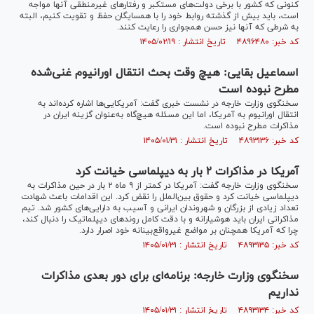
کنونی که کشور با برخی دولت‌های مستکبر و رفتار‌های غیرمنطقی آنها مواجه
است، باید بیش از گذشته روابط خود را با همسایگان حفظ و تقویت کنیم، البته
به شرطی که آنها نیز حسن همجواری را رعایت کنند.
کد خبر: ۴۸۹۶۴۸۰ تاریخ انتشار : ۱۴۰۵/۰۲/۱۹
اسماعیل بقایی: هیچ وقت بحث انتقال اورانیوم غنی‌شده
مطرح نبوده است
سخنگوی وزارت خارجه در نشست خبری گفت: آمریکایی‌ها اشاره کرده‌اند به
انتقال اورانیوم به آمریکا، اما این مسئله هیچ‌گاه به‌عنوان گزینه ایران در
مذاکرات مطرح نبوده است.
کد خبر: ۴۸۹۳۱۳۶ تاریخ انتشار : ۱۴۰۵/۰۱/۳۱
آمریکا در مذاکرات ۲ بار به دیپلماسی خیانت کرد
سخنگوی وزارت خارجه گفت: آمریکا در کمتر از ۹ ماه ۲ بار در حین مذاکرات به
دیپلماسی خیانت کرد و حقوق بین‌الملل را نقض کرد. این اقدامات باعث شهادت
تعداد زیادی از بزرگان و شهروندان ایرانی و آسیب به دارایی‌های کشور شد. تیم
مذاکراتی ایران باید هوشیارانه و با دقت کامل روندهای دیپلماتیک را دنبال کند،
چرا که آمریکا همچنان بر مواضع غیرواقع‌بینانه خود اصرار دارد.
کد خبر: ۴۸۹۳۱۳۵ تاریخ انتشار : ۱۴۰۵/۰۱/۳۱
سخنگوی وزارت خارجه: برنامه‌ای برای دور بعدی مذاکرات
نداریم
کد خبر: ۴۸۹۳۱۳۴ تاریخ انتشار : ۱۴۰۵/۰۱/۳۱