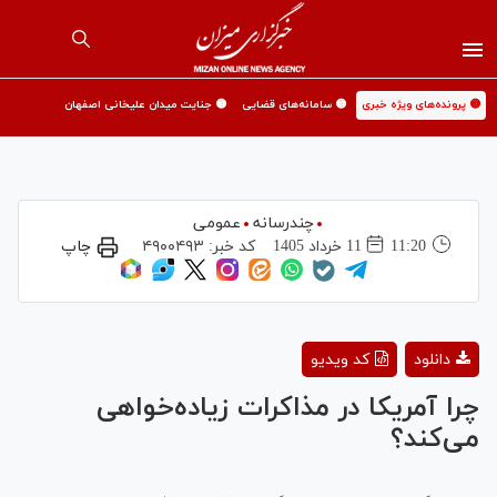
🟡 پرونده‌های ویژه خبری
🟡 سامانه‌های قضایی
🟡 جنایت میدان علیخانی اصفهان
چندرسانه
عمومی
11:20
11 خرداد 1405
کد خبر:
۴۹۰۰۴۹۳
چاپ
Play
دانلود
کد ویدیو
Video
چرا آمریکا در مذاکرات زیاده‌خواهی
می‌کند؟