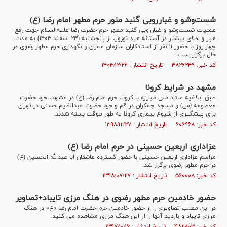
شست‌وشو و غبارروبی گنبد منور حرم مطهر امام رضا (ع)
عملیات شست‌وشو و غبارروبی گنبد مطهر حرم حضرت رضا علیه‌السلام جهت رفع
غبار و جلای بیشتر در آستانه عید نوروز، از پنجشنبه (۲۳ اسفند ۱۴۰۳) به مدت
چهار روز با حضور ۱۱ نفر از استادکاران سازمان عمران و نگهداری حرم مطهر رضوی در
حال برگزاریست.
کد خبر: ۴۸۲۶۲۴۹ تاریخ انتشار : ۱۴۰۳/۱۲/۲۶
مشهد در شرایط کرونا
طبق ابلاغیه ستاد ملی مبارزه با کرونا، حرم امام رضا (ع) در مشهد، حرم حضرت
معصومه (س) و مسجد جمکران در قم و حرم حضرت عبدالظیم حسنی در تهران
برای پیشگیری از شیوع بیماری کرونا یه طور موقت بسته شدند.
کد خبر: ۶۰۶۹۶۸ تاریخ انتشار : ۱۳۹۸/۱۲/۲۷
عزاداری اربعین حسینی در حرم امام رضا (ع)
مراسم عزاداری اربعین حسینی با حضور گسترده عاشقان ابا عبدالله الحسین (ع)
در حرم مطهر رضوی برگزار شد.
کد خبر: ۵۶۰۰۰۸ تاریخ انتشار : ۱۳۹۸/۰۷/۲۷
حضور خادمین حرم مطهر رضوی در هنگ مرزی تایباد+تصاویر
در این مطلب تصاویری را از حضور خادمین حرم حضرت امام رضا «ع» در هنگ
مرزی تایباد و بازدید آنها را از این هنگ مرزی مشاهده می کنید.