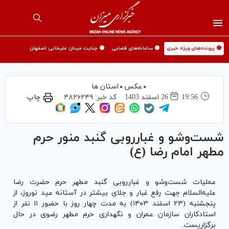
🟡 پرونده‌های ویژه خبری
🟡 سامانه‌های قضایی
🟡 جنایت میدان علیخانی اصفهان
عکس
استان ها
19:56
26 اسفند 1403
کد خبر:
۴۸۲۶۲۴۹
چاپ
شست‌وشو و غبارروبی گنبد منور حرم
مطهر امام رضا (ع)
عملیات شست‌وشو و غبارروبی گنبد مطهر حرم حضرت رضا
علیه‌السلام جهت رفع غبار و جلای بیشتر در آستانه عید نوروز، از
پنجشنبه (۲۳ اسفند ۱۴۰۳) به مدت چهار روز با حضور ۱۱ نفر از
استادکاران سازمان عمران و نگهداری حرم مطهر رضوی در حال
برگزاریست.