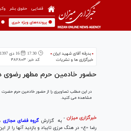
قضایی
حقوق بشر
وکی
🟡 پرونده‌های ویژه خبری
🟡 
بدرقه آقای شهید ایران
17:30
16 دی 1397
خبرگزاری ها و نشریات
کد خبر:
۴۸۲۸۰۳
حضور خادمین حرم مطهر رضوی در
در این مطلب تصاویری را از حضور خادمین حرم حضرت امام
مشاهده می کنید.
خبرگزاری میزان
-
به گزارش
گروه فضای مجازی
،
رضا «ع» در هنگ مرزی تایباد و بازدید آنها را از 