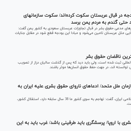
 در قبال عربستان سکوت کرده‌اند/ سکوت سازمانهای
هد حتی گندم به مردم یمن برسد
های مدعی حقوق بشر در قبال تجاوزات عربستان سعودی به کشور یمن گفت:
هایی مثل عربستان تامین می‌شود و مبادا این بودجه قطع شود در مقابل جنایات
ترین ناقضان حقوق بشر
بین المللی ثبت شده است، ولی باید دید که پس از گذشت سالیان دراز از تصویب
 توانسته اند، در جهت حفظ حقوق انسان‌ها موثر باشند.
مان ملل متحد/ ادعاهای ناروای حقوق بشری علیه ایران به
حکیمی درباره ادعاهای ناروای حقوق بشری غرب علیه جمهوری اسلامی ایران، گفت: تهاجم به سوی کشور ما 38 سال سابقه دارد، استقلال کشور،
ت.
 با اروپا/ پرسشگری باید طرفینی باشد/ غرب باید به این