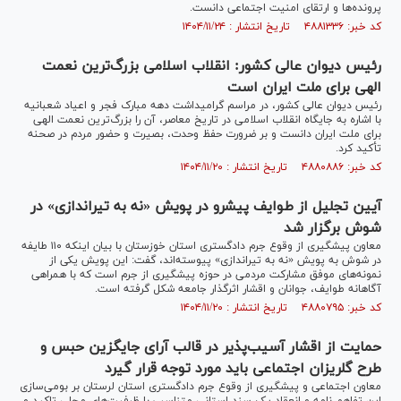
پرونده‌ها و ارتقای امنیت اجتماعی دانست.
کد خبر: ۴۸۸۱۳۳۶ تاریخ انتشار : ۱۴۰۴/۱۱/۲۴
رئیس دیوان عالی کشور: انقلاب اسلامی بزرگ‌ترین نعمت
الهی برای ملت ایران است
رئیس دیوان عالی کشور، در مراسم گرامیداشت دهه مبارک فجر و اعیاد شعبانیه
با اشاره به جایگاه انقلاب اسلامی در تاریخ معاصر، آن را بزرگ‌ترین نعمت الهی
برای ملت ایران دانست و بر ضرورت حفظ وحدت، بصیرت و حضور مردم در صحنه
تأکید کرد.
کد خبر: ۴۸۸۰۸۸۶ تاریخ انتشار : ۱۴۰۴/۱۱/۲۰
آیین تجلیل از طوایف پیشرو در پویش «نه به تیراندازی» در
شوش برگزار شد
معاون پیشگیری از وقوع جرم دادگستری استان خوزستان با بیان اینکه ۱۱۰ طایفه
در شوش به پویش «نه به تیراندازی» پیوسته‌اند، گفت: این پویش یکی از
نمونه‌های موفق مشارکت مردمی در حوزه پیشگیری از جرم است که با همراهی
آگاهانه طوایف، جوانان و اقشار اثرگذار جامعه شکل گرفته است.
کد خبر: ۴۸۸۰۷۹۵ تاریخ انتشار : ۱۴۰۴/۱۱/۲۰
حمایت از اقشار آسیب‌پذیر در قالب آرای جایگزین حبس و
طرح گلریزان اجتماعی باید مورد توجه قرار گیرد
معاون اجتماعی و پیشگیری از وقوع جرم دادگستری استان لرستان بر بومی‌سازی