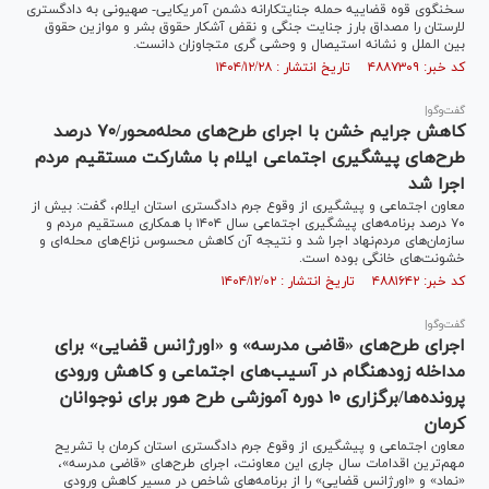
سخنگوی قوه قضاییه حمله جنایتکارانه دشمن آمریکایی- صهیونی به دادگستری
لارستان را مصداق بارز جنایت جنگی و نقض آشکار حقوق بشر و موازین حقوق
بین الملل و نشانه استیصال و وحشی گری متجاوزان دانست.
کد خبر: ۴۸۸۷۳۰۹ تاریخ انتشار : ۱۴۰۴/۱۲/۲۸
گفت‌و‌گو|
کاهش جرایم خشن با اجرای طرح‌های محله‌محور/۷۰ درصد
طرح‌های پیشگیری اجتماعی ایلام با مشارکت مستقیم مردم
اجرا شد
معاون اجتماعی و پیشگیری از وقوع جرم دادگستری استان ایلام، گفت: بیش از
۷۰ درصد برنامه‌های پیشگیری اجتماعی سال ۱۴۰۴ با همکاری مستقیم مردم و
سازمان‌های مردم‌نهاد اجرا شد و نتیجه آن کاهش محسوس نزاع‌های محله‌ای و
خشونت‌های خانگی بوده است.
کد خبر: ۴۸۸۱۶۴۲ تاریخ انتشار : ۱۴۰۴/۱۲/۰۲
گفت‌وگو|
اجرای طرح‌های «قاضی مدرسه» و «اورژانس قضایی» برای
مداخله زودهنگام در آسیب‌های اجتماعی و کاهش ورودی
پرونده‌ها/برگزاری ۱۰ دوره آموزشی طرح هور برای نوجوانان
کرمان
معاون اجتماعی و پیشگیری از وقوع جرم دادگستری استان کرمان با تشریح
مهم‌ترین اقدامات سال جاری این معاونت، اجرای طرح‌های «قاضی مدرسه»،
«نماد» و «اورژانس قضایی» را از برنامه‌های شاخص در مسیر کاهش ورودی