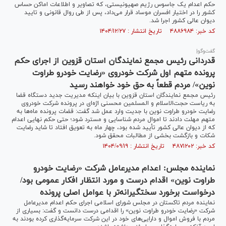
حکم اعدام یک جاسوس رژیم صهیونیستی، که تصاویر و اطلاعات اماکن حساس
کشور را در اختیار افسران موساد قرار می‌داد، پس از طی روال قانونی و تایید
دیوان عالی کشور اجرا شد.
کد خبر: ۴۸۸۶۹۸۴ تاریخ انتشار : ۱۴۰۴/۱۲/۲۷
گفت‌وگو|
قدردانی رئیس مجمع نمایندگان استان قزوین از اجرای حکم
پرونده متهم اول شرکت خودروی «رضایت خودرو طراوت
نوین»/ مردم قطعاً به حق خود خواهند رسید
رئیس مجمع نمایندگان استان قزوین با بیان اینکه مدیریت جدید دستگاه قضا
به ریاست حجت‌الاسلام و المسلمین محسنی اژه‌ای در پرونده شرکت خودروی
رضایت خودرو طراوت نوین با جدیت وارد عمل شد گفت: قضات پرونده ماه‌ها به
متهم مهلت دادند تا اموال مردم شناسایی و مسترد شود؛ حتی حکم نهایی اعدام
که از دیوان عالی کشور تأیید شده بود، چهار ماه به تعویق افتاد تا شاید رضایت
شکات و بازگشت بخشی از مطالبات محقق شود.
کد خبر: ۴۸۷۱۲۰۲ تاریخ انتشار : ۱۴۰۴/۰۹/۱۹
نماینده مجلس: اعدام مدیرعامل شرکت «رضایت خودرو
طراوت نوین» اقدام درست و مورد انتظار افکار عمومی بود/
درخواست برخورد سختگیرانه‌تر با عوامل اصلی پرونده
نماینده مردم تاکستان در مجلس شورای اسلامی اجرای حکم اعدام مدیرعامل
شرکت «رضایت خودرو طراوت نوین» را اقدامی درست دانست و گفت: بسیاری از
مردم با فروش اموال و دارایی‌های خود در این شرکت سرمایه‌گذاری کرده بودند به