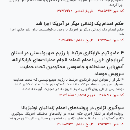
مقام‌های ایالت آلاباما در آمریکا سومین حکم اعدام را با استفاده از گاز نیتروژن
اجرا کردند.
کد خبر: ۴۸۰۵۴۶۳ تاریخ انتشار : ۱۴۰۳/۰۹/۰۲
حکم اعدام یک زندانی دیگر در آمریکا اجرا شد
حکم اعدام یک زندانی دیگر در آمریکا با وجود درخواست‌ها برای لغو حکم، اجرا
شد.
کد خبر: ۴۷۶۷۸۰۹ تاریخ انتشار : ۱۴۰۳/۰۱/۲۵
۴ عضو تیم خرابکاری مرتبط با رژیم صهیونیستی در استان
آذربایجان غربی اعدام شدند/ انجام عملیات‌های خرابکارانه،
آدم‌ربایی مسلحانه و جاسوسی محکومین تحت حمایت
سرویس موساد
۴ نفر از از عوامل تیم خرابکاری مرتبط با رژیم صهیونیستی که تحت هدایت
افسران سرویس موساد مرتکب اقدامات گسترده‌ای علیه امنیت کشور شده
بودند پس از طی روال قانونی صبح امروز به دار مجازات آویخته شدند.
کد خبر: ۴۷۵۱۸۱۷ تاریخ انتشار : ۱۴۰۲/۱۰/۰۸
سوگیری نژادی در پرونده‌های اعدام زندانیان لوئیزیانا
پرونده افراد در انتظار اجرای حکم اعدام در ایالت‌های مختلف آمریکا، سوگیری
نژادی گسترده را علیه اقلیت‌های نژادی و به‌خصوص سیاه‌پوستان نشان می‌دهد.
کد خبر: ۴۷۳۹۲۴۹ تاریخ انتشار : ۱۴۰۲/۰۷/۲۳