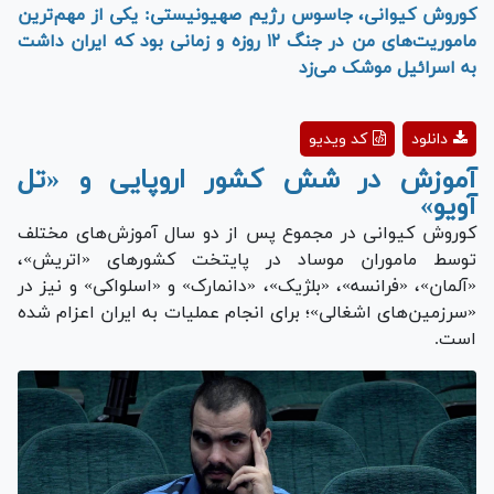
کوروش کیوانی، جاسوس رژیم صهیونیستی: یکی از مهم‌ترین
ماموریت‌های من در جنگ ۱۲ روزه و زمانی بود که ایران داشت
به اسرائیل موشک می‌زد
Play
دانلود
کد ویدیو
Video
آموزش در شش کشور اروپایی و «تل
آویو»
کوروش کیوانی در مجموع پس از دو سال آموزش‌های مختلف
توسط ماموران موساد در پایتخت کشور‌های «اتریش»،
«آلمان»، «فرانسه»، «بلژیک»، «دانمارک» و «اسلواکی» و نیز در
«سرزمین‌های اشغالی»؛ برای انجام عملیات به ایران اعزام شده
است.