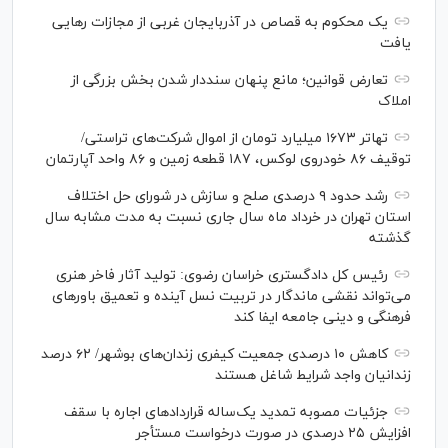
یک محکوم به قصاص در آذربایجان‌ غربی از مجازات رهایی
یافت
تعارض قوانین؛ مانع پنهان سنددار شدن بخش بزرگی از
املاک
تهاتر ۱۶۷۳ میلیارد تومان از اموال شرکت‌های تراستی/
توقیف ۸۶ خودروی لوکس، ۱۸۷ قطعه زمین و ۸۶ واحد آپارتمان
رشد حدود ۹ درصدی صلح و سازش در شورای حل اختلاف
استان تهران در خرداد ماه سال جاری نسبت به مدت مشابه سال
گذشته
رئیس کل دادگستری خراسان رضوی: تولید آثار فاخر هنری
می‌تواند نقشی ماندگار در تربیت نسل آینده و تعمیق باور‌های
فرهنگی و دینی جامعه ایفا کند
کاهش ۱۰ درصدی جمعیت کیفری زندان‌های بوشهر/ ۶۲ درصد
زندانیان واجد شرایط شاغل هستند
جزئیات مصوبه تمدید یک‌ساله قرارداد‌های اجاره با سقف
افزایش ۲۵ درصدی در صورت درخواست مستأجر