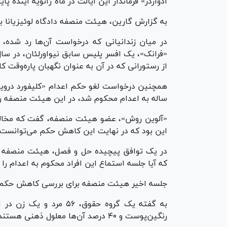
ادواردز» فرماندار این ایالت در ماه ژانویه آینده پایا
به گزارش گارین، هیئت منصفه دادگاه لوئیزیانا به‎تازگی با جلسات استماع این افراد مخالفت کردن
در میان زندانیانی که درخواست آن‌ها رد شده، «
از رستورانی که در آن به عنوان نگهبان پاره‌وقت ک
ساله به اعدام محکوم شد، در این هیئت منصفه ر
«آلوین روش»، عضو هیئت منصفه، گفت که مخالف
این بود که در نهایت این کاهش حکم می‌توانست اف
در یک توافق پیچیده حل و فصل، هیئت منصفه جل
که آیا جلسه استماع این افراد محکوم به اعدام را ت
جلسه اخیر هیئت منصفه برای بررسی کاهش حکم ا
به گفته یک گروه حقوق، ۵۶
رنگین‌پوست و ۴۰ درصد آن‌ها معلول ذهنی هستند.