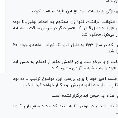
ن داد.
د.
آنتوانت فرانک»، تنها زن محکوم به اعدام لوئیزیانا بود؛
«فرانک»، یک افسر پلیس سابق نیواورلئان، در سال ۱۹۹۵ به دلیل قتل یک افسر دیگر در جریان سرقت مسلحانه
ار می‌کرد، محکوم شد.
همچنین درخواست لغو حکم اعدام «کلیفورد درویز» که در سال ۱۹۹۶ به دلیل قتل یک نوزاد ۱۱ ماهه و جوان ۲۰
د شد.
ت او با درخواست برای کاهش حکم از اعدام به حبس ابد
راد را واجد شرایط آزادی مشروط کند.
سه اخیر خود را برای بررسی این موضوع ترتیب داده بود
ا پیش از ماه ژانویه پیش رو برگزار خواهد کرد یا خیر.
عدام به حبس ابد برگزار نشده است.
 مرد و یک زن در انتظار اعدام در لوئیزیانا هستند که حدود سه‌چهارم آن‌ها