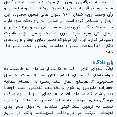
استناد به غیرقانونی بودن نرخ سود، درخواست ابطال کامل
شرط سود در قرارداد بانکی را مطرح می‌کنند؛ اما رویه قضایی و
رأی وحدت رویه شماره ۷۹۴ دیوان عالی کشور، محدوده این
ابطال را مشخص کرده است. بر اساس این رأی، فقط سود مازاد
بر مصوبات بانک مرکزی باطل محسوب می‌شود و طرح دعوا برای
ابطال کلی شرط سود، بدون تفکیک بخش مازاد، قابلیت
رسیدگی ندارد. این رأی می‌تواند مسیر دعاوی ابطال قرارداد‌های
بانکی، اجراییه‌های ثبتی و معاملات رهنی را تحت تاثیر قرار
دهد.
رای دادگاه
اولاً
، دعوای اقای ا. ک. به وکالت از سازمان به طرفیت، به
خواسته‌های ۱. تقاضای اعلام بطلان معامله نسبت به منزل
مسکونی. ۲. تقاضای ابطال سند رسمی به انضمام مطالبه
خسارات دادرسی به شرح دادخواست تقدیمی است. اجمالاً
بدین شرح که سازمان اقدام به اعطای تسهیلات به شرکت
فرهنگی هنری نموده و به منظور تضمین تسهیلات پرداختی،
نسبت به ترهین پلاک ثبتی مینماید. به دلیل عدم ایفای
تعهدات شرکت در بازپرداخت تسهیلات، بانک در تاریخ