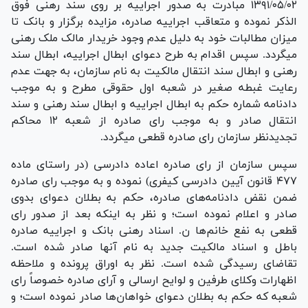
۱۳۹۱/۰۵/۰۲ مبادرت به صدور اجراییه بر روی سند رهنی فوق
الذکر نموده و متعاقب اجراییه صادره، مزایده برگزار و بانک تا
میزان مطالبات خود به دلیل عدم وجود خریدار مالک ملک رهنی
میگردد. سپس اقدام به طرح دعوای ابطال اجراییه، ابطال سند
رهنی و ابطال سند انتقال مالکیت به نام سازمان، به جهت عدم
رعایت غبطه صغیر در شعبه اول حقوقی مطرح و به موجب
دادنامه شماره حکم به ابطال اجراییه و ابطال سند رهنی و سند
انتقال صادر و به موجب رای صادره از شعبه ۱۲ محاکم
تجدیدنظر سازمان رای صادره قطعی میگردد.
سپس سازمان از رای صادره اعاده دادرسی (در راستای ماده
۴۷۷ قانون آیین دادرسی کیفری) نموده و به موجب رای صادره
ضمن نقض دادنامه‌های صادره، حکم به بطلان دعوای بدوی
صادر و اعلام نموده است؛ و نظر به اینکه بعد از صدور رای
قطعی به نفع خانم‌ها ن. اسناد رهنی بانک و اجراییه صادره
باطل و اسناد مالکیت جدید به نام آنها صادر شده است.
تقاضای رسیدگی شده است. نظر به اوراق پرونده و ملاحظه
اظهارات وکلای طرفین و لوایح ارسالی و آرای صادره خصوصاً رای
شعبه که حکم به بطلان دعوای خواهان‌ها صادر نموده است؛ و