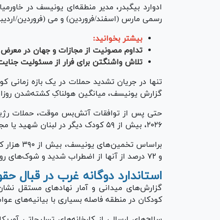
ادوارد بیگبدر، مدیر منطقه‌ای یونیسف در خاورمیان
رسمی مارس (اسفند/فروردین) و می (فروردین/اردیب
بیشتر بخوانید:
تداوم مصونیت از مجازات و جهان در معرض خ
تلاش واشنگتن برای فرار از مسئولیت جنایت
تنها در جریان تشدید حملات در یک بازه زمانی کو
گزارش یونیسف، میانگین هولناکِ کشته‌شدن روزانه ۱۰ کودک را ثبت کرده ا
حتی پس از توافقات آتش‌بس موقت، حملات رژیم
۲۰۲۶، بیش از ۵۹ کودک دیگر در لبنان شهید یا مجروح شدند.
براساس تخمی
و ۷۲ درصد از آنها از اضطراب شدید و شوک‌های روحی ناشی از صدای انفجار‌ها رنج می‌برند.
استاندارد دوگانه غرب در قبال حق
گزارش‌های میدانی و آمار نهاد‌های مستقل نشا
کودکان در منطقه فاصله بسیاری با بیانیه‌های عوام‌
سلاح‌های ارسالی از کارخانه‌های تسلیحاتی آمریکا 