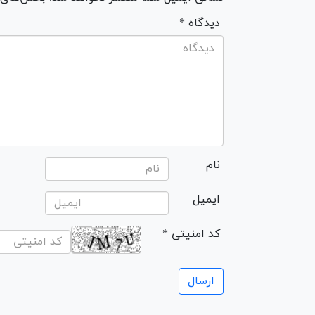
* دیدگاه
نام
ایمیل
* کد امنیتی