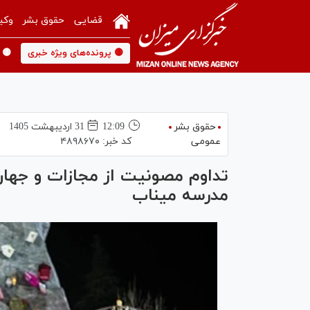
قضایی
حقوق بشر
وکی
🟡 پرونده‌های ویژه خبری
🟡 
حقوق بشر
12:09
31 ارديبهشت 1405
عمومی
کد خبر:
۴۸۹۸۶۷۰
تداوم مصونیت از مجازات و جهان
مدرسه میناب