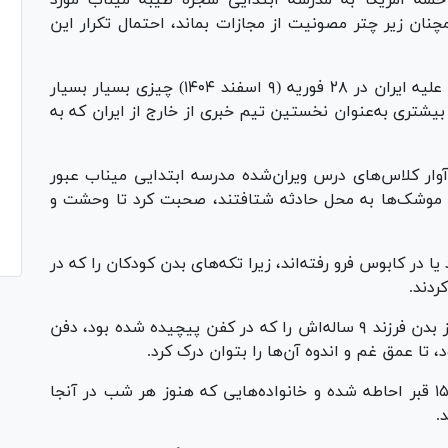
نان زیر چتر مصونیت از مجازات بماند، احتمال تکرار این
به گزارش اسکای‌نیوز، درست در آغاز جنگ آمریکا علیه ایران در ۲۸ فوریه (۹ اسفند ۱۴۰۴) چیزی بسیار بسیار
بیشتری به‌عنوان نخستین تیم خبری از خارج از ایران که به
وار کلاس‌های درس ویران‌شده‌ مدرسه‌ ابتدایی میناب عبور
بت موشک‌ها به محل حادثه شتافتند، صحبت کرد تا وحشت و
در کابوس فرو رفته‌اند، زیرا تکه‌های بدن کودکان را که در
ردند.
باید به مادری گوش داد که فقط توانست بخشی از بدن فرزند ۹ ساله‌اش را که در کفن پیچیده شده بود، دفن
د، تا عمق غم و اندوه آن‌ها را بتوان درک کرد.
یا باید در گورستان جدید میناب که با بیش از ۱۵۰ قبر احاطه شده و خانواده‌هایی که هنوز هر شب در آنجا
.