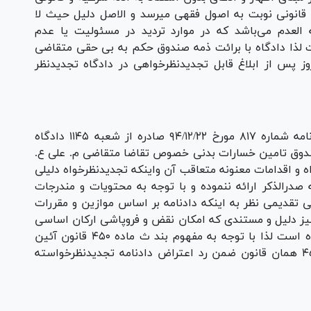
قانونی نوبت به اصول فقهی میرسد و الاصل دلیل حیث لا
لعدم می‌باشد که در موارد تردید در مسئولیت یا عدم
ذا دادگاه با برائت ذمه صندوق حکم به بی حقی متقاضی
ز پس از ابلاغ قابل تجدیدنظرخواهی در دادگاه تجدیدنظر
در خصوص تجدیدنظرخواهی م. ع. نسبت به دادنامه شماره ۸۱۷ مورخ ۹۴/۱۲/۲۲ صادره از شعبه ۱۱۴۵ دادگاه
 ذمه صندوق تامین خسارات بدنی خصوص تقاضا متقاضی م. علی ع.
ه و اقدامات معنونه متعاقب آن واینکه تجدیدنظرخواه دلیلی
صدرالذکر ارائه ننموده و با توجه به محتویات و مندرجات
ی تقدیمی نظر به اینکه دادنامه بر اساس موازین و مقررات
نیز دلیل و مستندی که امکان نقض و فروپاشی ارکان اساسی
دادنامه مورد اعتراض را فراهم نماید ارائه نگردیده است لذا با توجه به مفهوم بند ث ماده ۴۵۰ قانون آئین
دادرسی کیفری و وحدت ملاک ازبند الف ماده ۴۵۵ همان قانون ضمن رد اعتراض دادنامه تجدیدنظرخواسته