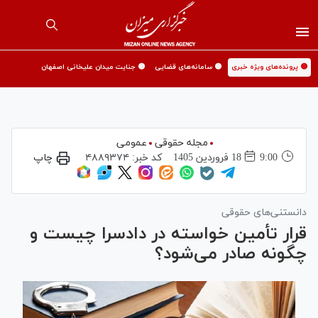
🟡 پرونده‌های ویژه خبری
🟡 سامانه‌های قضایی
🟡 جنایت میدان علیخانی اصفهان
مجله حقوقی
عمومی
9:00
18 فروردين 1405
کد خبر:
۴۸۸۹۳۷۴
چاپ
دانستنی‌های حقوقی
قرار تأمین خواسته در دادسرا چیست و
چگونه صادر می‌شود؟