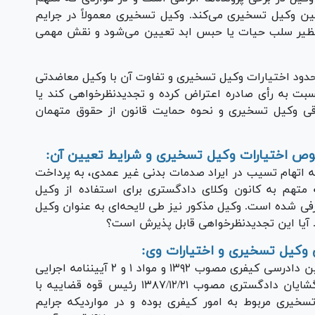
عیین وکیل تسخیری می‌کند. وکیل تسخیری معمولاً در جرایم
نظیر سلب حیات یا حبس ابد تعیین می‌شود و نقش مهمی
 حدود اختیارات وکیل تسخیری و تفاوت آن با وکیل معاضدتی
نسبت به رأی صادره اعتراض کرده و تجدیدنظرخواهی کند یا
وقی وکیل تسخیری و نحوه حمایت قانون از حقوق متهمان
وص اختیارات وکیل تسخیری و شرایط تعیین آن:
 به اتهام تسیب در ایراد صدمات بدنی غیر عمدی، به پرداخت
متهم به کانون وکلای دادگستری برای استفاده از وکیل
فی شده است. وکیل مذکور نیز طی لایحه‌ای به عنوان وکیل
 آیا این تجدیدنظرخواهی قابل پذیرش است؟
وکیل تسخیری و اختیارات وی:
اولا، ً از مواد ۱٩۰ (تبصره ۲)، ٣۴۷ و ٣۸۴ قانون آیین دادرسی کیفری مصوب ۱٣٩۲ و مواد ۱ و ۲ آییننامه اجرایی
ماده ۱۰ قانون تشکیل صندوق حمایت وکلا و کارگشایان دادگستری مصوب ۱٣۸۷/۱۲/۲۱ رئیس قوه قضاییه با
یری مربوط به امور کیفری بوده و در مواردیکه جرایم