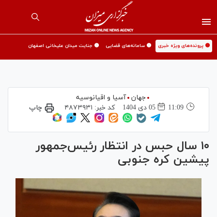
🟡 پرونده‌های ویژه خبری
🟡 سامانه‌های قضایی
🟡 جنایت میدان علیخانی اصفهان
جهان
آسیا و اقیانوسیه
11:09
05 دی 1404
کد خبر:
۴۸۷۳۹۳۱
چاپ
۱۰ سال حبس در انتظار رئیس‌جمهور
پیشین کره جنوبی