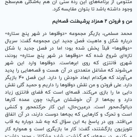
متنوعی از برنامه‌های این رده سنی آن هم به‌شکلی هم‌سطح
وجود داشته باشد تا بتوان مقایسه کرد.
من و فروتن ۲ همزاد پرشیطنت قصه‌ایم
محمد مسلمی، بازیگر مجموعه «دوقلو‌ها در شهر پنج ستاره»
درباره شکل و ماهیت فصل جدید این مجموعه گفت: سریال
«دوقلوها» قبلاً پخش شده بود؛ اما در فصل جدید با شکل
تازه‌ای شروع شده که «دوقلو‌ها در شهر پنج ستاره» بودند،
شهری فانتزی که روی ابرهاست. دوقلو‌ها وارد این شهر
می‌شوند که مشاغل متعددی در آن هست و قصه‌هایی را پدید
می‌آورند که هرکدام ابعاد خودش را دارد. این فصل ۴۰ بازیگر
دارد. علی فروتن و من نقش دوقلو‌ها را داریم و حمید گلی نقش
دایی ما را بازی می‌کند. قصه‌ای است که فضای فانتزی زیاد
دارد و بچه‌ها از آن خوششان می‌آید؛ چون عمده کار‌ها
دیالوگ‌محور است. درعین‌حال، این کار حرکت‎محور و کنشی
است و تحرک و کار‌هایی که بچه‌ها دوست دارند، در آن اتفاق
می‌افتد. وی در پاسخ به این سؤال که چه شد دوباره به قاب
تلویزیون بازگشتند، گفت: کار ما بازیگری است و همواره کار
می‌کنیم. در برهه‌ای که گذشت، شاید مشکلاتی وجود داشت؛