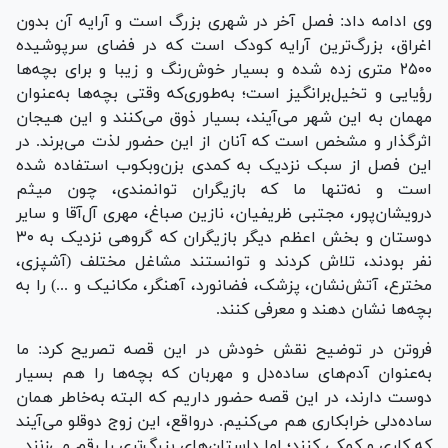
وی ادامه داد: فصل آخر در شهری بزرگ است و آرایه آن بدون
اغراق، بزرگ‌ترین آرایه کودک است که در فضای سرپوشیده
۲۵۰۰ متری زده شده و بسیار خوش‌رنگ و زیبا و برای بچه‌ها
رؤیایی و تخیل‌برانگیز است؛ به‌طوری‌که وقتی بچه‌ها به‌عنوان
مهمان به این شهر می‌آیند، بسیار ذوق می‌کنند و این هیجان
اثرگذار و مشخص است که آنان از این حضور لذت می‌برند. در
این فصل از سبک نزدیک به کمدی بزن‌وبکوب استفاده شده
است و نه‌تنها ما که بازیگران توانمندی، چون میثم
درویشان‌پور، مجتبی ظریفیان، نازین صباغ، مهری آل‌آقا و سایر
دوستان و بخش اعظم دیگر بازیگران که گروهی نزدیک به ۳۰
نفر بودند، تلاش کردند و توانستند مشاغل مختلف (آشپزی،
مخترع، آتش‌نشان، پزشک، فضانورد، آهنگر، مکانیک و ...) را به
بچه‌ها نشان دهند و معرفی کنند.
فروتن در توضیح نقش خودش در این قصه تصریح کرد: ما
به‌عنوان آدم‌های ساده‌دل و مهربان که بچه‌ها را هم بسیار
دوست دارند، در این قصه حضور داریم که البته به‌خاطر همان
ساده‌دلی خرابکاری هم می‌کنیم. درواقع، این زوج دوقلو می‌آیند
که کاری و کمکی کنند؛ اما داستان‌های بزرگ‌تری را رقم می‌زنند.