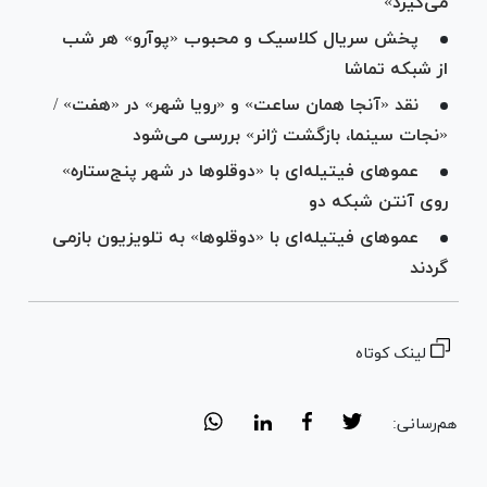
می‌گیرد»
پخش سریال کلاسیک و محبوب «پوآرو» هر شب
از شبکه تماشا
نقد «آنجا همان ساعت» و «رویا شهر» در «هفت» /
«نجات سینما، بازگشت ژانر» بررسی می‌شود
عمو‌های فیتیله‌ای با «دوقلو‌ها در شهر پنج‌ستاره»
روی آنتن شبکه دو
عموهای فیتیله‌ای با «دوقلوها» به تلویزیون بازمی
گردند
لینک کوتاه
هم‌رسانی: