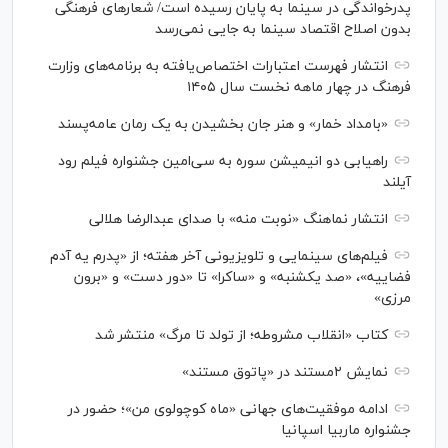
پدرخواندگی در سینما به پایان رسیده است/ شعارهای فرهنگی
بدون اصلاح اقتصاد سینما به جایی نمی‌رسد
انتشار فهرست اعتبارات اختصاص‌یافته به برنامه‌های وزارت
فرهنگ در چهار ماهه نخست سال ۱۴۰۵
«بامداد خمار» و هنر جان بخشیدن به یک رمان عامه‌پسند
راهیابی دو انیمیشن سوره به سی‌امین جشنواره فیلم رود
آیلند
انتشار نماهنگ «نوبت منه» با صدای عبدالرضا هلالی
فیلم‌های سینمایی و تلویزیونی آخر هفته؛ از «پدرم یه آدم
فضاییه»، «صد یکشنبه» و «ساکرا» تا «دور دست» و «برون
مرزی»
کتاب «انقلاب مشروطه؛ از تولد تا مرگ» منتشر شد
نمایش ۲مستند در «پاتوق مستند»
ادامه موفقیت‌های جهانی «ماه کوچولوی من»؛ حضور در
جشنواره ماربیا اسپانیا