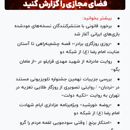
بیشتر بخوانید:
برخورد قانونی با منتشرکنندگان نسخه‌های مودشده
بازی‌های ایرانی آغاز شد
«روزی روزگاری برادر»؛ قصه چشم‌به‌راهی تا آستان
عنایت امام رضا (ع) از شبکه دو
روایت مادرانه از شهید مهدی قرایلو در «از مامان
بگو»
بررسی جزییات نهمین جشنواره تلویزیونی مستند
در «نردبان» / روایتی تصویری از روزگار طلایی تعزیه در
تهران به روایت «تکیه دولت»
«روضه خورشید» ویژه‌برنامه عزاداری ایام شهادت
امام رضا (ع) از شبکه دو
«احتکار برنج | وقتی سودجویی لقمه مردم را گرو