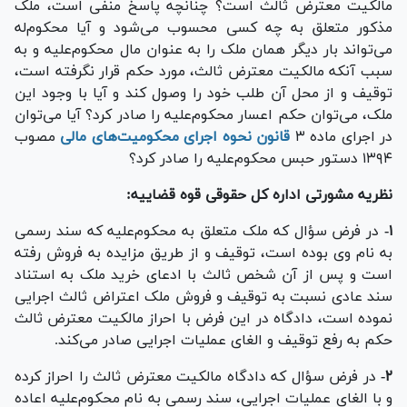
مالکیت معترض ثالث است؟ چنانچه پاسخ منفی است، ملک
مذکور متعلق به چه کسی محسوب می‌شود و آیا محکوم‌له
می‌تواند بار دیگر همان ملک را به عنوان مال محکوم‌علیه و به
سبب آنکه مالکیت معترض ثالث، مورد حکم قرار نگرفته است،
توقیف و از محل آن طلب خود را وصول کند و آیا با وجود این
ملک، می‌توان حکم اعسار محکوم‌علیه را صادر کرد؟ آیا می‌توان
در اجرای ماده ۳
قانون نحوه اجرای محکومیت‌های مالی
مصوب
۱۳۹۴ دستور حبس محکوم‌علیه را صادر کرد؟
نظریه مشورتی اداره کل حقوقی قوه قضاییه:
۱-
در فرض سؤال که ملک متعلق به محکوم‌علیه که سند رسمی
به نام وی بوده است، توقیف و از طریق مزایده به فروش رفته
است و پس از آن شخص ثالث با ادعای خرید ملک به استناد
سند عادی نسبت به توقیف و فروش ملک اعتراض ثالث اجرایی
نموده است، دادگاه در این فرض با احراز مالکیت معترض ثالث
حکم به رفع توقیف و الغای عملیات اجرایی صادر می‌کند.
۲-
در فرض سؤال که دادگاه مالکیت معترض ثالث را احراز کرده
و با الغای عملیات اجرایی، سند رسمی به نام محکوم‌علیه اعاده