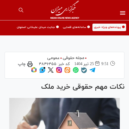
🟡 پرونده‌های ویژه خبری
🟡 سامانه‌های قضایی
🟡 جنایت میدان علیخانی اصفهان
مجله حقوقی
عمومی
9:51
25 تير 1404
کد خبر:
۴۸۴۶۴۵۵
چاپ
نکات مهم حقوقی خرید ملک