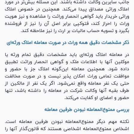
جانب سایرین وکالت داشته باشند. این مسئله بیش‌تر در مورد
املاک وراثی مصداق پیدا می‌کند. همچنین در خصوص املاک
وراثی خریدار باید گواهی انحصار وراثت را مشاهده و نیز هویت
وراث را احراز کند، فتوکپی برابر اصل آن را نیز از فروشنده
بگیرد و تسویه حساب مالیات بر ارث را نیز ملاحظه کند.
ذکر مشخصات دقیق همه وراث در صورت معامله املاک ورثه‌ای
در معامله املاک ورثه‌ای باید مشخصات دقیق تمام ورثه یا
موکلین آنها با اطلاعات ملک و گواهی انحصار وراثت تطبیق
داده شود. همچنین معامله این‌گونه املاک جز با حضور و
موافقت تمامی وراث امکان پذیر نیست و در صورت مخالفت
حتی یک نفر معامله واقع نمی‌شود. اگر یک نفر از مالکین از
طرف بقیه آنها وکالت شرکت در معامله را داشته باشد، تنها
حضور و امضای او کفایت می‌کند.
بررسی ممنوع‌المعامله نبودن طرفین معامله
نکته مهم دیگر ممنوع‌المعامله نبودن طرفین معامله است.
اشخاص ممنوع‌المعامله اشخاصی هستند که قانون‌گذار آن‎ها را