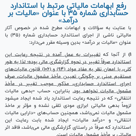
رفع ابهامات مالیاتی مرتبط با استاندارد
حسابداری شماره ۳۵ با عنوان «مالیات بر
درآمد»
با عنایت به سؤالات و ابهامات مطرح شده در خصوص آثار
مالیاتی ناشی از اجرای استاندارد حسابداری شماره (۳۵) با
عنوان «مالیات بر درآمد» بدین وسیله مقرر می‌دارد:
۱)
از آنجا که
تغییرات به عمل آمده در نتیجه رعایت این
استاندارد صرفاً تغییر در نحوه گزارشگری مالی بوده؛ لذا به طور
کلی، با امعان نظر به مفاد مواد (۹۴) و (۱۰۶) قانون مالیات‌های
مستقیم مبنی بر چگونگی تعیین مأخذ مشمول مالیات، صرف
اجرای استاندارد حسابداری، مذکور موجب تغییر در مأخذ
مشمول مالیات نخواهد بود.
بنابراین، حساب «بدهی مالیات
انتقالی» که در نتیجه رعایت استاندارد یاد شده ایجاد میشود
لزوماً بدهی مالیاتی ابرازی مودی تلقی نشده و مؤثر بر ماخذ
مشمول مالیات نمی‌باشد، همچنین حساب‌های «دارایی مالیات
انتقالی» و «درآمد مالیات» ایجاد شده بابت رعایت این
استاندارد که صرفاً در راستای گزارشگری مالی می‌باشد، فاقد اثر
مالیاتی بر مأخذ مشمول مالیات است.