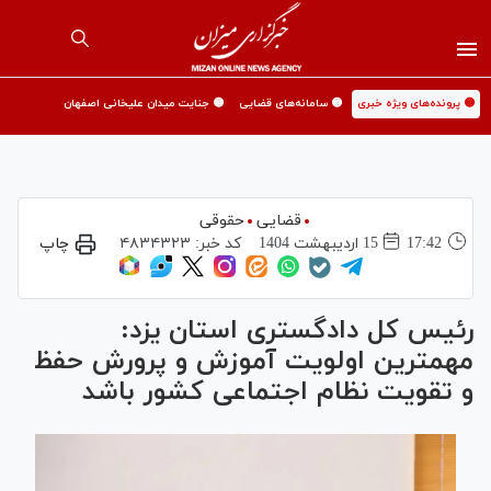
🟡 پرونده‌های ویژه خبری
🟡 سامانه‌های قضایی
🟡 جنایت میدان علیخانی اصفهان
قضایی
حقوقی
17:42
15 ارديبهشت 1404
کد خبر:
۴۸۳۴۳۲۳
چاپ
رئیس کل دادگستری استان یزد:
مهمترین اولویت آموزش و پرورش حفظ
و تقویت نظام اجتماعی کشور باشد