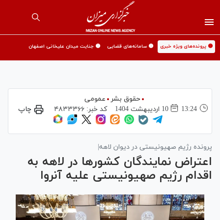
🟡 پرونده‌های ویژه خبری
🟡 سامانه‌های قضایی
🟡 جنایت میدان علیخانی اصفهان
حقوق بشر
عمومی
13:24
10 ارديبهشت 1404
کد خبر:
۴۸۳۳۳۶۶
چاپ
پرونده رژیم صهیونیستی در دیوان لاهه|
اعتراض نمایندگان کشورها در لاهه به
اقدام رژیم صهیونیستی علیه آنروا