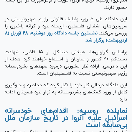
اندونزی، روسیه، ترکیه، اردن، کویت و لوکزامبورگ در این جلسه
حضور دارند.
این دادگاه طی ۵ روز، وظایف قانونی رژیم صهیونیستی در
سرزمین‌های اشغالی فلسطین، ازجمله غزه و کرانه باختری را
بررسی می‌کند.
نخستین جلسه دادگاه روز دوشنبه، ۲۸ آوریل (۸
اردیبهشت) برگزار شد.
براساس گزارش‌ها، هیئتی متشکل از ۱۵ قاضی، شهادت
دست‌کم ۴۰ کشور و سازمان را استماع خواهند کرد. هدف از
این دادرسی، ارائه نظر مشورتی درمورد تعهد‌های بشردوستانه
رژیم صهیونیستی نسبت به فلسطینیان است.
این دادگاه درحالی کار خود را آغاز کرده که محاصره و جلوگیری
کامل از ورود کمک‌های بشردوستانه به نوار غزه همچنان ادامه
دارد.
نماینده روسیه: اقدام‌های خودسرانه
اسرائیل علیه آنروا در تاریخ سازمان ملل
بی‌سابقه است