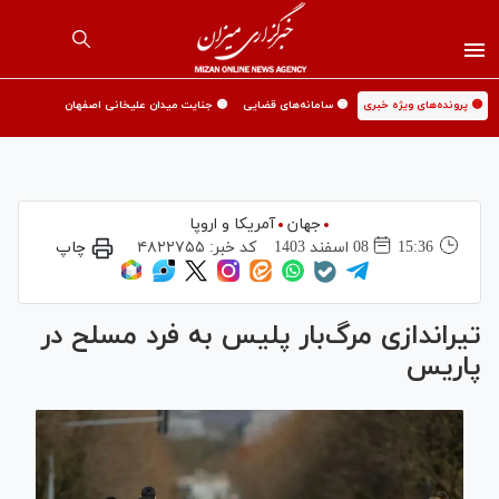
🟡 پرونده‌های ویژه خبری
🟡 سامانه‌های قضایی
🟡 جنایت میدان علیخانی اصفهان
جهان
آمریکا و اروپا
15:36
08 اسفند 1403
کد خبر:
۴۸۲۲۷۵۵
چاپ
تیراندازی مرگ‌بار پلیس به فرد مسلح در
پاریس