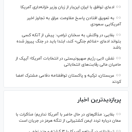
ادعای توافق با ایران این‌بار از زبان وزیر خزانه‌داری آمریکا
به تعویق افتادن پاسخ مقاومت عراق به تجاوز اخیر
آمریکایی سعودی
بقایی در واکنش به سخنان ترامپ: پیش از آنکه کسی
بتواند ادعای «غنائم جنگی» کند، ابتدا باید در جنگ پیروز شده
باشد
نقش لابی رژیم صهیونیستی در انتخابات آمریکا؛ آیپک از
حامیان مالی رقابت‌های انتخاباتی
عربستان، ترکیه و پاکستان توافقنامه دفاعی مشترک امضا
کردند
پربازدیدترین اخبار
بقایی: مذاکره‎ای در حال حاضر با آمریکا نداریم/ مذاکرات با
عمان درباره تردد ایمن کشتیرانی از تنگه هرمز در جریان است
تیراندازی در آیداهو آمریکا با ۳ کشته و چند زخمی