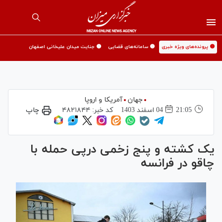
🟡 پرونده‌های ویژه خبری
🟡 سامانه‌های قضایی
🟡 جنایت میدان علیخانی اصفهان
جهان
آمریکا و اروپا
21:05
04 اسفند 1403
کد خبر:
۴۸۲۱۸۴۴
چاپ
یک کشته و پنج زخمی درپی حمله با
چاقو در فرانسه