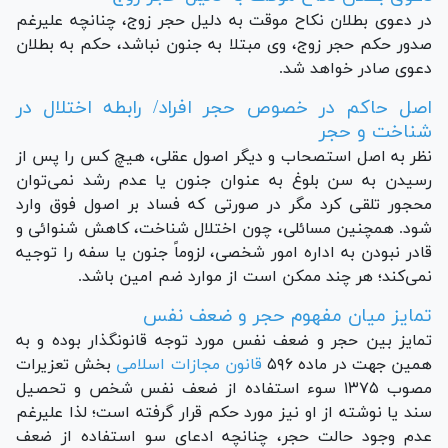
در دعوی بطلان نکاح موقت به دلیل حجر زوج، چنانچه علیرغم
صدور حکم حجر زوج، وی مبتلا به جنون نباشد، حکم به بطلان
دعوی صادر خواهد شد.
اصل حاکم در خصوص حجر افراد/ رابطه اختلال در
شناخت و حجر
نظر به اصل استصحاب و دیگر اصول عقلی، هیچ کس را پس از
رسیدن به سن بلوغ به عنوان جنون یا عدم رشد نمی‌توان
محجور تلقی کرد مگر در صورتی که فساد بر اصول فوق وارد
شود. همچنین مسائلی، چون اختلال شناخت، کاهش شنوائی و
قادر نبودن به اداره امور شخصی، لزوماً جنون یا سفه را توجیه
نمی‌کند؛ هر چند ممکن است از موارد ضم امین باشد.
تمایز میان مفهوم حجر و ضعف نفس
تمایز بین حجر و ضعف نفس مورد توجه قانونگذار بوده و به
همین جهت در ماده ۵۹۶
قانون مجازات اسلامی
بخش تعزیرات
مصوب ۱۳۷۵ سوء استفاده از ضعف نفس شخص و تحصیل
سند یا نوشته از او نیز مورد حکم قرار گرفته است؛ لذا علیرغم
عدم وجود حالت حجر، چنانچه ادعای سو استفاده از ضعف