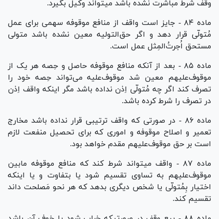
وقف شرط مباشرت نشده باشد میتواند وکیل بگیرد.
ماده ۸۴ - جایز است واقف از منافع موقوفه سهمی برای عمل
مُتولّی قرار دهد و اگر حق‌التولیه معین نشده باشد متولی
مستحق اُجرت‌ُالمِثل عمل است.
ماده ۸۵ - بعد از آنکه منافع موقوفه حاصل و حِصه هر یک از
موقوف‌علیهم معین شد موقوف‌علیه می‌تواند حِصه خود را
تصرف کند اگر چه مُتولّی اِذن نداده باشد مگر اینکه واقف اِذن
در تصرف را شرط کرده باشد.
ماده ۸۶ - در صورتی که واقف ترتیبی قرار نداده باشد مخارج
تعمیر و اصلاح موقوفه و اموری که برای تحصیل منفعت لازم
است بر حق موقوف‌علیهم مقدم خواهد بود.
ماده ۸۷ - واقف میتواند شرط کند که منافع موقوفه مابین
موقوف‌علیهم به تساوی تقسیم شود یا بتفاوت و یا اینکه
اختیار بِمُتولّی یا شخص دیگری بدهد که هر نحو مَصلحت داند
تقسیم کند.
ماده ۸۸ - بیع وقف در صورتیکه خراب شود یا خوف آن باشد