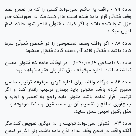
ماده ۷۹ - واقف یا حاکم نمی‌تواند کسی را که در ضمن عقد
وقف مُتولّی قرار داده شده است عزل کنند مگر در صورتیکه حق
عزل شرط شده باشد و اگر خیانت مُتولّی ظاهر شود حاکم ضَمّ
امین میکند.
ماده ۸۰ - اگر واقف وصف مخصوصی را در شخص مُتولّی شرط
کرده باشد و مُتولّی فاقد آن وَصف گردد مُنعَزِل میشود.
ماده ۸۱ (اصلاحی ۱۴ˏ۰۸ˏ۱۳۷۰) - در اوقاف عامه که مُتولّی معین
نداشته باشد، اداره موقوفه طبق نظر ولیّ فقیه خواهد بود.
ماده ۸۲ - هرگاه واقف برای اداره کردن موقوفه ترتیب خاصی
معین کرده باشد متولی باید بهمان ترتیب رفتار کند و اگر
ترتیبی قرار نداده باشد متولی باید راجع به تعمیر و اجاره و
جمع‌آوری منافع و تقسیم آن بر مستحقین و حفظ موقوفه و ...
مثل وکیل امینی عمل نماید.
ماده ۸۳ - مُتولّی نمی‌تواند تولیت را به دیگری تفویض کند مگر
آنکه واقف در ضمن وقف به او اذن داده باشد، ولی اگر در ضمن