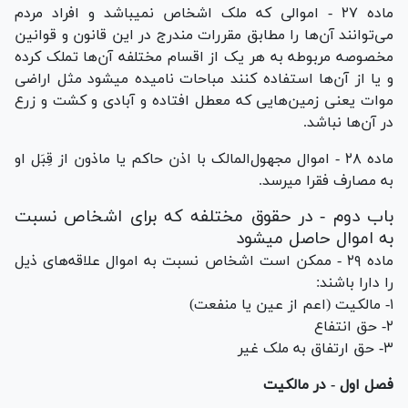
ماده ۲۷ - اموالی که ملک اشخاص نمیباشد و افراد مردم
می‌توانند آن‌ها را مطابق مقررات مندرج در این قانون و قوانین
مخصوصه مربوطه به هر یک از اقسام مختلفه آن‌ها تملک کرده
و یا از آن‌ها استفاده کنند مباحات نامیده میشود مثل اراضی
موات یعنی زمین‌هایی که معطل افتاده و آبادی و کشت و زرع
در آن‌ها نباشد.
ماده ۲۸ - اموال مجهول‌المالک با اذن حاکم یا ماذون از قِبَل او
به مصارف فقرا میرسد.
باب دوم - در حقوق مختلفه که برای اشخاص نسبت
به اموال حاصل میشود
ماده ۲۹ - ممکن است اشخاص نسبت به اموال علاقه‌های ذیل
را دارا باشند:
۱- مالکیت (اعم از عین یا منفعت)
۲- حق انتفاع
۳- حق ارتفاق به ملک غیر
فصل اول - در مالکیت