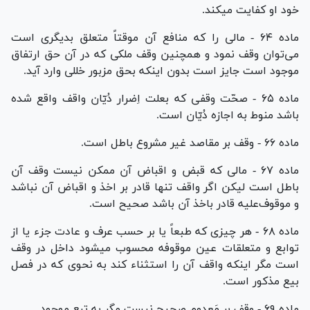
خود او کفایت میکند.
ماده ۶۴ - مالی را که منافع آن موقتاً متعلق بدیگری است
می‌توان وقف نمود و همچنین وقف ملکی که در آن حق ارتفاق
موجود است جایز است بدون اینکه بحق مزبور خللی وارد آید.
ماده ۶۵ - صحّت وقفی که بعلت اِضرار دُیّان واقف واقع شده
باشد منوط به اجازه دُیّان است.
ماده ۶۶ - وقف بر مقاصد غیر مشروع باطل است.
ماده ۶۷ - مالی که قبض و اقباض آن ممکن نیست وقف آن
باطل است لیکن اگر واقف تنها قادر بر اخذ و اقباض آن نباشد
و موقوف‌علیه قادر باخذ آن باشد صحیح است.
ماده ۶۸ - هر چیزی که طبعاً یا بر حسب عرف و عادت جزء یا از
توابع و متعلقات عین موقوفه محسوب میشود داخل در وقف
است مگر اینکه واقف آن را استثناء کند به نحوی که در فصل
بیع مذکور است.
ماده ۶۹ - وقف بر مَعدوم صحیح نیست مگر به تبع موجود.