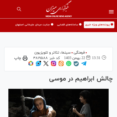
🟡 پرونده‌های ویژه خبری
🟡 سامانه‌های قضایی
🟡 جنایت میدان علیخانی اصفهان
فرهنگی
سینما،‌ تئاتر و تلویزیون
13:31
22 بهمن 1403
کد خبر:
۴۸۱۹۵۸۸
چاپ
چالش ابراهیم در موسی