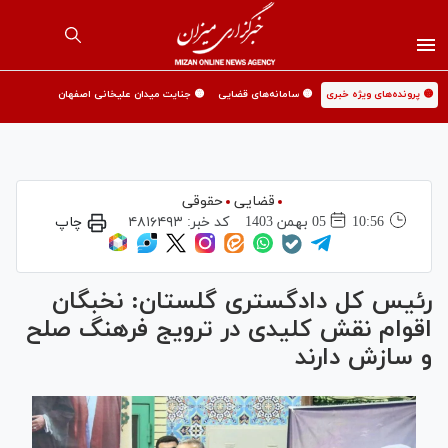
🟡 پرونده‌های ویژه خبری
🟡 سامانه‌های قضایی
🟡 جنایت میدان علیخانی اصفهان
قضایی
حقوقی
10:56
05 بهمن 1403
کد خبر:
۴۸۱۶۴۹۳
چاپ
رئیس کل دادگستری گلستان: نخبگان
اقوام نقش کلیدی در ترویج فرهنگ صلح
و سازش دارند