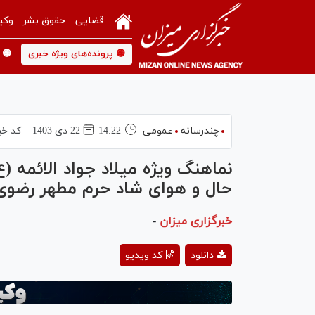
قضایی
حقوق بشر
وکی
🟡 پرونده‌های ویژه خبری
🟡 
چندرسانه
عمومی
14:22
22 دی 1403
کد خب
نماهنگ ویژه میلاد جواد الائمه (
حال و هوای شاد حرم مطهر رضوی
خبرگزاری میزان
-
ay
دانلود
کد ویدیو
deo