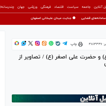
ل آنلاین
جامعه
سیاست
اقتصاد
فرهنگی
ورزشی
جهان
چندرسانه‌ا
سامانه‌های قضایی
🟡 جنایت میدان علیخانی اصفهان
ر:
۴۸۱۴۳۴۶
چاپ
ع) و حضرت علی اصغر (ع) / تصاویر از
Pl
Vi