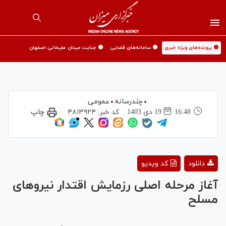
🟡 پرونده‌های ویژه خبری
🟡 سامانه‌های قضایی
🟡 جنایت میدان علیخانی اصفهان
چندرسانه
عمومی
16:48
19 دی 1403
کد خبر:
۴۸۱۳۹۲۴
چاپ
Play
دانلود
کد ویدیو
Video
آغاز مرحله اصلی رزمایش اقتدار نیرو‌های
مسلح