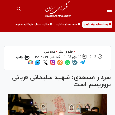
🟡 پرونده‌های ویژه خبری
🟡 سامانه‌های قضایی
🟡 جنایت میدان علیخانی اصفهان
حقوق بشر
عمومی
12:42
12 دی 1403
کد خبر:
۴۸۱۲۶۰۹
چاپ
سردار مسجدی: شهید سلیمانی قربانی
تروریسم است