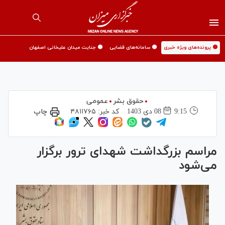
🟡 پرونده‌های ویژه خبری
🟡 سامانه‌های قضایی
🟡 جنایت میدان علیخانی اصفهان
حقوق بشر
عمومی
9:15
08 دی 1403
کد خبر:
۴۸۱۱۷۶۵
چاپ
مراسم بزرگداشت شهدای ترور برگزار
می‌شود