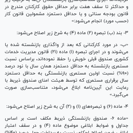
و حداکثر تا سقف هفت برابر حداقل حقوق کارکنان مندرج در
قانون بودجه سناتی و یا حداقل دستمزد مشمولین قانون کار
(حسب مورد) انجام می‌شود:»
۳- بند (ب) تبصره (۲) ماده (۴) به شرح زیر اصلاح می‌شود:
«ب- در مورد کارکنانی که بعد از واگذاری بازنشسته شده یا
می‌شوند و در اجرای تبصره (۱) ماده (۲۱) قانون مدیریت خدمات
کشوری صندوق قبلی خویش را حفظ نموده‌اند، براساس نسبت
مستمری بازنشسته به حداقل دستمزد همان سال با نود درصد
(۹۰%) نسبت اولین مستمری بازنشستگی به حداقل دستمزد
سال برقراری مستمری که توسط هیئت امنای صندوق ذیربط با
رعایت این آیین‌نامه ابلاغ می‌شود، متناسب‌سازی صورت
می‌گیرد.»
۴- ماده (۶) و تبصره‌های (۱) و (۲) آن به شرح زیر اصلاح می‌شود:
«ماده ۶- صندوق بازنشستگی ذیربط مکلف است بر اساس
جداول و ضوابط ابلاغی موضوع ماده (۴) و در سقف اعتبار
ابلاغی ضمن اصلاح احکام، نسبت به پرداخت چهل درصد (۴۰%)