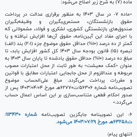
ماده (۷) به شرح زیر اصلاح می‌شود:
«ماده ۷- در سال ۱۴۰۳ به منظور برقراری عدالت در پرداخت
حقوق بازنشستگان، مستمری‌بگیران و وظیفه‌بگیران
صندوق‌های بازنشستگی کشوری، لشکری و فولاد، مشمولانی که
با اجرای مفاد این آیین‌نامه، حقوق آن‌ها افزایش نیافته و یا
کمتر از ده درصد (۱۰%) حداقل حقوق موضوع جزء (۱-۲) بند (الف)
تبصره (۱۵) قانون بودجه سال ۱۴۰۳ کل کشور افزایش یابد، تا
مبلغ ده درصد (۱۰%) حداقل حقوق یادشده تا پایان سال ۱۴۰۳ به
عنوان «کمک معیشت» به طور ثابت از محل اعتبارات مصوب
مربوطه و عنداللزوم از محل جابجایی اعتبارات مطابق با قوانین
و مقررات پرداخت می‌گردد. مبلغ علی‌الحساب موضوع
تصویب‌نامه شماره ۵۶۳۰۶/ت۶۲۷۷۰هـ مورخ ۱۴۰۳/۰۴/۰۴ پس از
صدور احکام قطعی متناسب‌سازی بر این اساس اعمال حساب
می‌گردد.»
۶- این تصویبنامه جایگزین تصویب‌نامه
شماره ۱۱۳۴۳۰/
ت۶۳۲۵۸هـ مورخ ۱۴۰۳/۰۷/۲۹ می‌شود
.
انتهای پیام/