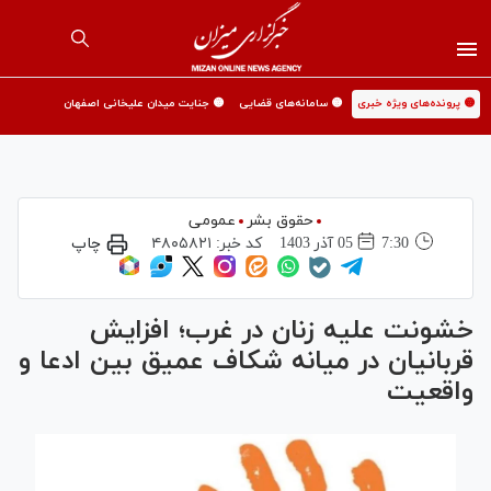
🟡 پرونده‌های ویژه خبری
🟡 سامانه‌های قضایی
🟡 جنایت میدان علیخانی اصفهان
حقوق بشر
عمومی
7:30
05 آذر 1403
کد خبر:
۴۸۰۵۸۲۱
چاپ
خشونت علیه زنان در غرب؛ افزایش
قربانیان در میانه شکاف عمیق بین ادعا و
واقعیت