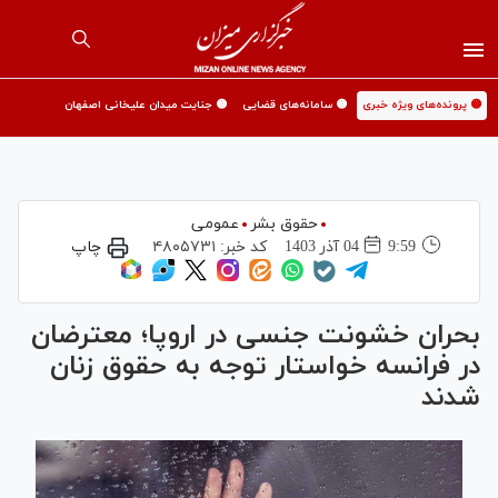
🟡 پرونده‌های ویژه خبری
🟡 سامانه‌های قضایی
🟡 جنایت میدان علیخانی اصفهان
حقوق بشر
عمومی
9:59
04 آذر 1403
کد خبر:
۴۸۰۵۷۳۱
چاپ
بحران خشونت جنسی در اروپا؛ معترضان
در فرانسه خواستار توجه به حقوق زنان
شدند