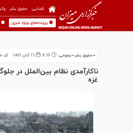
قضایی
حقوق بشر
وکی
🟡 پرونده‌های ویژه خبری
🟡 
حقوق بشر
عمومی
8:59
15 آبان 1403
کد خب
ناکارآمدی نظام بین‌الملل در جل
غزه