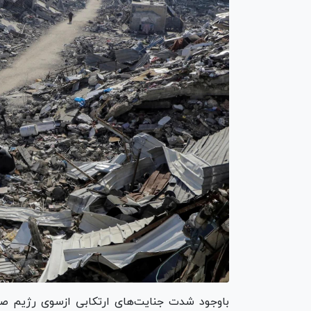
باوجود شدت جنایت‌های ارتکابی ازسوی رژیم صهی