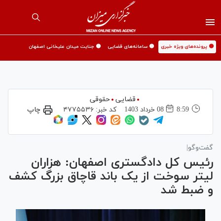
🟡 پرونده‌های ویژه خبری
🟡 سامانه‌های قضایی
🟡 جنایت میدان علیخانی اصفهان
قضایی
حقوقی
8:59
08 خرداد 1403
کد خبر:
۴۷۷۵۵۳۶
چاپ
گفت‌وگو|
رئیس کل دادگستری اصفهان: هزاران
لیتر سوخت از یک باند قاچاق بزرگ کشف
و ضبط شد