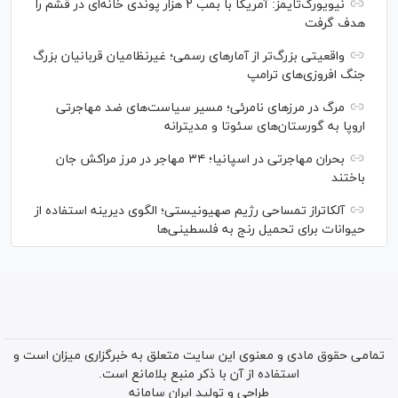
نیویورک‌تایمز: آمریکا با بمب ۲ هزار پوندی خانه‌ای در قشم را
هدف گرفت
واقعیتی بزرگ‌تر از آمار‌های رسمی؛ غیرنظامیان قربانیان بزرگ
جنگ افروزی‌های ترامپ
مرگ در مرز‌های نامرئی؛ مسیر سیاست‌های ضد مهاجرتی
اروپا به گورستان‌های سئوتا و مدیترانه
بحران مهاجرتی در اسپانیا؛ ۳۴ مهاجر در مرز مراکش جان
باختند
آلکاتراز تمساحی رژیم صهیونیستی؛ الگوی دیرینه استفاده از
حیوانات برای تحمیل رنج به فلسطینی‌ها
تمامی حقوق مادی و معنوی این سایت متعلق به خبرگزاری میزان است و
استفاده از آن با ذکر منبع بلامانع است.
طراحی و تولید
ایران سامانه