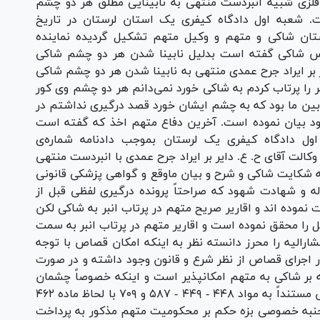
لزی شبیه انبردست منتهی به نابینایی مطلق هر دو چشم
ت. شعبه اول دادگاه کیفری یک استان لرستان در تاریخ
 دادستان شاکی و متهم و وکیل متهم تشکیل گردیده نماینده
س شاکی گفته است بدلیل نابینا شدن هر دو چشم شاکی
ر ایراد جرح عمدی منتهی به نابینا شدن هر دو چشم شاکی
 را پرتاب کردم به شاکی خورد نمی‌دانم هر دو چشم وی کور
ابین ما بود که به چشم ایشان خورد قصد درگیری نداشتم در
خود بیان نموده است. آخرین دفاع متهم اخذ که گفته است
(چی بگویم) ... (ص ۱۸۵) شعبه اول دادگاه کیفری یک لرستان بموجب دادنامه شماره‌ی
ص اتهام ه. ر. با وکالت آقای ح. ع. دایر بر ایراد جرح عمدی با انبردست منتهی
 به شکایت شاکی و شرح و بیان ماوقع و گواهی پزشکی قانونی
ه و شهادت شهود که صراحتاً پرونده درگیری لفظی قبل از
نموده اند و اقاریر صریح متهم در پرتاب انبر به شاکی لکن
را محقق نموده است و اقاریر متهم در پرتاب انبر به سمت
رالیه را محرز دانسته نظر به اینکه امکان قصاص با توجه
 اجرای قصاص از نظر شرع و قانون وجود داشته و در صورت
بر شاکی به متهم امکانپذیر است و اینکه خصوصاً چشمان
شاکی تخلیه نگردیده لذا ضمن سقوط اجرای قصاص مستنداً به مواد ۴۴۸ - ۴۴۹ - ۵۸۷ و ۷۰۹ با لحاظ ماده ۴۶۲
اسلامی مصوب سال ۱۳۹۲ از لحاظ جنبه خصوصی بزه حکم بر محکومیت متهم مذکور به پرداخت