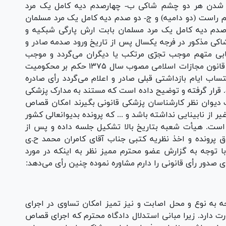
نا شدن هر دو چشم شاکی ب- چهارصدم دیه کامل یک مرد
 راست (دو دامیه) و ج- دو صدم دیه کامل یک مرد مسلمان
صدم دیه کامل یک مرد مسلمان بابت ارش پارگی شبکیه و
 مذکور در فرجه یکسال پس از تاریخ ورود صدمه صادر و
کابی متهم موجب تجرّی مرتکب یا دیگران می‌گردد و موجب
اخلال در نظم عمومی گردیده مستنداً به ماده ۶۱۴ قانون مجازات اسلامی مصوب سال ۱۳۷۵ حکم بر محکومیت
تعزیری با احتساب ایام بازداشتی قبلی صادر و اعلام می‌گردد رأی صادره
و. قرار گرفته و توضیح داده است که مستند به مدارک پزشکی
 دیوان نظر کارشناسان پزشکی قانونی بگیرند امکان قصاص
ز نابینایی نداشته باشد و ... که پرونده بدیوانعالی کشور
ست. هیأت شعبه بتاریخ بالا تشکیل جلسه داده و پس از
 پرونده و اخذ نظریه کتبی جناب آقای کامران محمد ح.‌ی
 با توجه به گزارش عضو محترم ممیز نظر به اینکه در مورد
دور رأی قانونی را دارم مشاوره نموده چنین رأی می‌دهد:
به نوع و محل اصابت و نیز تمیز امکان تساوی در اجرای
 دارد. زیرا مبانی استدلال دادگاه محترم که اجرای قصاص