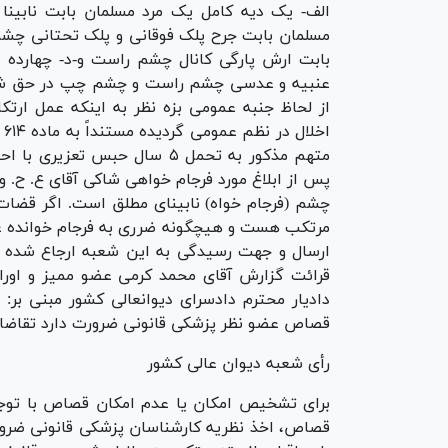
الف- یک دیه کامل یک مرد مسلمان بابت نابی
مسلمان بابت جرح پلک فوقانی و پلک تحتانی چشم
بابت ارش پارگی کانال چشم راست و-د- چهارده 
عنبیه و عدسی چشم راست و چشم چپ در حق شاکی
از لحاظ جنبه عمومی بزه نظر به اینکه عمل ارت
متهم مذکور به تحمل ۵ سال حبس 
پس از ابلاغ مورد فرجام خواهی شاکی آقای ع. ح. 
چشم (فرجام خواه) نابینای مطلق است. اگر قضات
مرتکب هست و هیچگونه ضرری به فرجام خوانده غیر ا
ارسال و جهت رسیدگی به این شعبه ارجاع شده ا
قرائت گزارش آقای محمد کرمی عضو ممیز و اوراق
دادیار محترم دادسرای دیوانعالی کشور مبنی بر:
قصاص عضو نظر پزشکی قانونی ضرورت دارد تقاضای ص
رأی شعبه دیوان عالی کشور
برای تشخیص امکان یا عدم امکان قصاص با توجه 
قصاص، اخذ نظریه کارشناسان پزشکی قانونی ضرورت