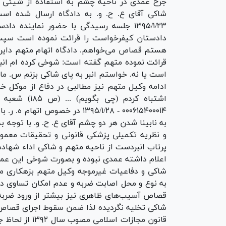
جرح عمدی در ناحیه چشم به استفاده از شیئی ف
شاکی آقای ع. ح. و. به دادگاه ارسال شده اس
۱۳۹۵/۱/۲۳ جلسه رسیدگی با حضور نماینده
دادستان کیفرخواست را قرائت نموده است سپ
هستم قصاص می‌خواهم. دادگاه اتهام متهم دایر ب
قرائت نموده متهم گفته است: شوخی کرده ام انبر
است یا نه. خواستم انبر به پای شاکی بزنم س. م
ادامه وکیل متهم نیز مطالبی در دفاع از موکل 
اشتباه کردم 
۰۰۰۶۱۵۴۰۰۰۱۴ - ۱۳۹۵/۱/۲۸ در خصو
به نابینا شدن هر دو چشم آقای ع. ح. و. با توجه
و نظریه تکمیلی پزشکی قانونی و تحقیقات معمول
پرتاب انبردست از ناحیه متهم و شاکی اداء شهادت 
اعلام داشته عمدی نبوده و بصورت شوخی این عمل 
شاکی و دفاعیات غیرموجه وکیل متهم بزهکاری مشا
به نوع و محل اصابت ضربه و عدم امکان تساوی در
قصاص آسیب‌های ظاهری نیز بیشتر از ورود ضربه 
قانون مجازات 