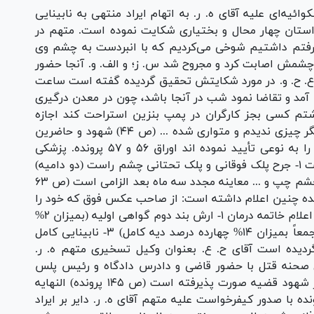
ئیه‌ای علیه آقای ه. ر. به اتهام ایراد منتهی به نابینایی
استان چهار محال و بختیاری شکایت نموده است. متهم در
ت ۱۱ شب پیش شاکی رفتم داشتیم شوخی می‌کردیم که با انبردست به چشم وی
 چشمش اصابت کرد و مجروح شد س. ز؛ و الف. و. آنجا حضور
صفحه ۴۴ پرونده از شاکی ع. ح. و. در مورد شکایتش تحقیق گردیده گفته است ساعت
آقای ه. ر. آمد و تقاضا نمود شب در آنجا باشد، چون در معدن درگیری
م کسی بجز کارگران در پمپ بنزین استراحت کند اجازه
ندادم. ناگهان او با انبردست به چشمهایم زد و دیگر چیزی ندیدم و متواری شده ... (ص ۴۴) شهود و حاضرین
در محل بنام س. ز؛ و الف. و. نیز اظهارات شاکی را به نوعی تأیید نموده اند اوراق ۵۶ و ۵۷ پرونده. پزشکی
قانونی از ع. ح. و. معاینه بعمل آورده و نوشته است ۱- جرح پلک فوقانی و پلک تحتانی چشم راست (دو دامیه)
۲- پارگی شبکیه و عنبیه و عدسی چشم راست و چشم چپ و ... معاینه مجدد سه ماه بعد الزامی است (ص ۶۳
 مجدداً پزشکی قانونی بشرح صفحه ۱۰۷ پرونده چنین اعلام داشته است: از صاحب عکس فوق که خود را
ع. ح. و. معرفی می‌نماید معاینه بعمل آمد ... ضمن اعلام خاتمه درمان ۱- ارش بند دوم گواهی اولیه (بمیزان ۲%
درصد دیه کامل) ۲- ارش بند سوم گواهی اولیه (جمعاً بمیزان ۱۴% چهارده درصد دیه کامل) ۳- نابینایی کامل
دیده است آقای ح. ع. بعنوان وکیل تسخیری متهم ه. ر.
ده) جلسه بازسازی صحنه قتل با حضور قاضی و دادرس دادگاه و رئیس پلس
اطلاعات استان و مأمورین و شاکی و متهم و نیز شهود قضیه صورت پذیرفته است (ص ۱۴۵ پرونده) النهایه
ه با صدور کیفرخواست علیه متهم آقای ه. ر. دایر بر ایراد