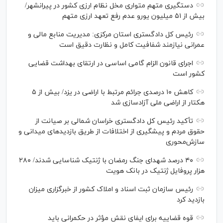
دستگیری متهم متواری مخل نظام ارزی کشور در پیرانشهر/
بیش از ۵۱ میلیون یورو عدم رفع تعهد ارزی متهم
رئیس کل دادگستری استان مرکزی: مدیریت منابع مالی و
عمرانی نیازمند شفافیت کامل و نظارت دقیق است
اجرای قانون الزام گامی اساسی در ارتقای بهداشت قضایی
کشور است
کاهش ۱۰ درصدی جرائم مرتبط با اراضی در یزد/ بیش از ۵
هکتار از اراضی ملی آزادسازی شد
تأکید رئیس کل دادگستری خراسان شمالی بر صیانت از
حقوق مردم و پیشگیری از اختلافات از طریق بازدید‌های میدانی و
سازش‌محوری
۴۰ درصد شهدای جنگ رمضان با ژنتیک شناسایی شدند/ ۲۸۰
هزار پروفایل ژنتیک در بانک هویت
رئیس سازمان ثبت اسناد و املاک کشور از خبرگزاری میزان
بازدید کرد
قوه قضاییه برای ایفای نقش مؤثر در حکمرانی باید