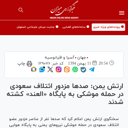
🟡 پرونده‌های ویژه خبری
🟡 سامانه‌های قضایی
🟡 جنایت میدان علیخانی اصفهان
جهان
آسیا و اقیانوسیه
20:54
11 بهمن 1394
کد خبر:
۱۲۹۰۷۶
چاپ
ارتش یمن: صدها مزدور ائتلاف سعودی
در حمله موشکی به پایگاه «العند» کشته
شدند
سخنگوی ارتش یمن اعلام کرد که صدها نفر از عناصر مزدور عضو
ائتلاف سعودی در حمله موشکی نیروهای یمنی به پایگاه هوایی